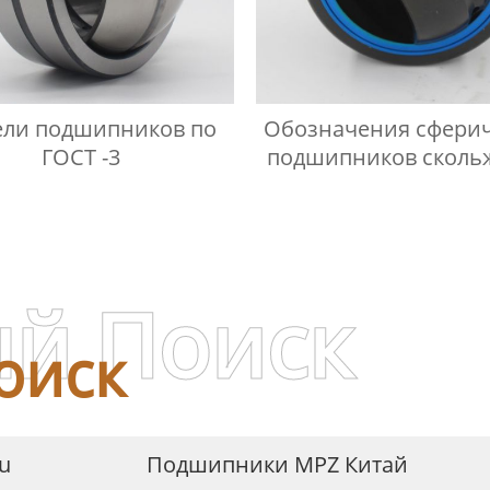
ли подшипников по
Обозначения сфери
ГОСТ -3
подшипников сколь
-2
й Поиск
оиск
u
Подшипники MPZ Китай