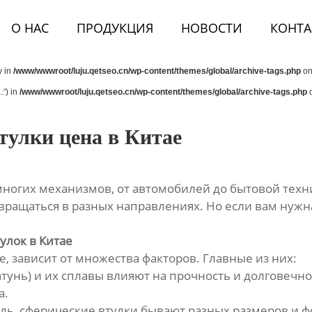
О НАС
ПРОДУКЦИЯ
НОВОСТИ
КОНТА
y in
/www/wwwroot/luju.qetseo.cn/wp-content/themes/global/archive-tags.php
on
:') in
/www/wwwroot/luju.qetseo.cn/wp-content/themes/global/archive-tags.php
o
тулки цена в Китае
многих механизмов, от автомобилей до бытовой техн
ращаться в разных направлениях. Но если вам нужна 
улок в Китае
е, зависит от множества факторов. Главные из них:
атунь) и их сплавы влияют на прочность и долговечнос
а.
таль, сферические втулки бывают разных размеров и 