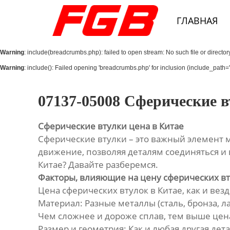
Главная
ГЛАВНАЯ
О Нас
Warning
: include(breadcrumbs.php): failed to open stream: No such file or director
Продукция
Warning
: include(): Failed opening 'breadcrumbs.php' for inclusion (include_path='.
Новости
07137-05008 Сферические в
Контакты
Сферические втулки цена в Китае
Сферические втулки – это важный элемент 
движение, позволяя деталям соединяться и в
Китае? Давайте разберемся.
Факторы, влияющие на цену сферических вт
Цена сферических втулок в Китае, как и везд
Материал: Разные металлы (сталь, бронза, л
Чем сложнее и дороже сплав, тем выше цен
Размер и геометрия: Как и любая другая де