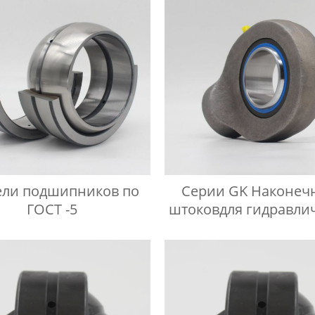
ли подшипников по
Серии GK Наконеч
ГОСТ -5
штоковдля гидравли
компонентов