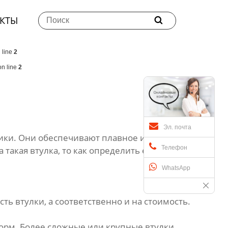
КТЫ

 line
2
n line
2
Эл. почта
ики. Они обеспечивают плавное и точное
Телефон
такая втулка, то как определить ее цену в
WhatsApp
ть втулки, а соответственно и на стоимость.
форм. Более сложные или крупные втулки,