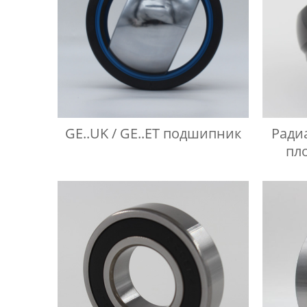
GE..UK / GE..ET подшипник
Ради
пл