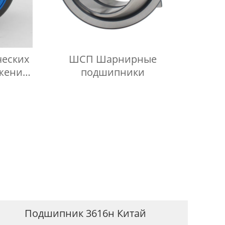
ческих
ШСП Шарнирные
жения
подшипники
Подшипник 3616н Китай