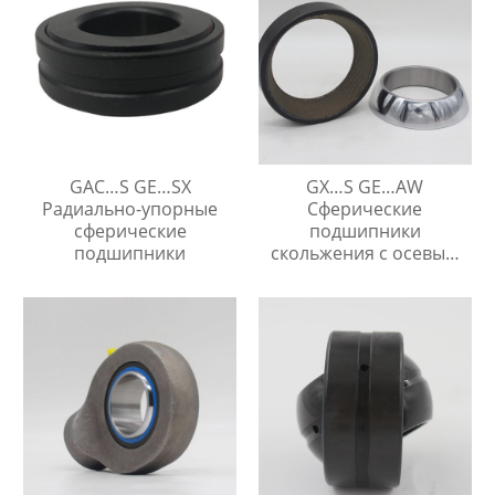
GAC…S GE…SX
GX…S GE…AW
Радиально-упорные
Сферические
сферические
подшипники
подшипники
скольжения с осевым
упором