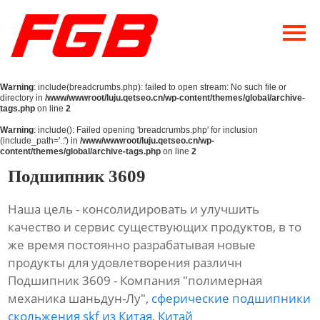
Главная
О Нас
Warning
: include(breadcrumbs.php): failed to open stream: No such file or
Продукция
directory in
/www/wwwroot/luju.qetseo.cn/wp-content/themes/global/archive-
tags.php
on line
2
Новости
Warning
: include(): Failed opening 'breadcrumbs.php' for inclusion
(include_path='.:') in
/www/wwwroot/luju.qetseo.cn/wp-
content/themes/global/archive-tags.php
on line
2
Контакты
Подшипник 3609
Наша цель - консолидировать и улучшить
качество и сервис существующих продуктов, в то
же время постоянно разрабатывая новые
продукты для удовлетворения различн
Подшипник 3609 - Компания "полимерная
механика шаньдун-Лу",
сферические подшипники
скольжения skf из Китая
,
Китай