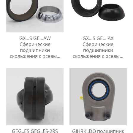
GX…S GE…AW
GX…S GE… AX
Сферические
Сферические
подшипники
подшипники
скольжения с осевым
скольжения с осевым
упором
упором
GEG..ES GEG..ES-2RS
GIHRK..DO подшипник