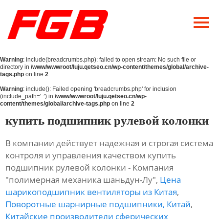
Главная
О Нас
Warning
: include(breadcrumbs.php): failed to open stream: No such file or
Продукция
directory in
/www/wwwroot/luju.qetseo.cn/wp-content/themes/global/archive-
tags.php
on line
2
Новости
Warning
: include(): Failed opening 'breadcrumbs.php' for inclusion
(include_path='.:') in
/www/wwwroot/luju.qetseo.cn/wp-
content/themes/global/archive-tags.php
on line
2
Контакты
купить подшипник рулевой колонки
В компании действует надежная и строгая система
контроля и управления качеством купить
подшипник рулевой колонки - Компания
"полимерная механика шаньдун-Лу",
Цена
шарикоподшипник вентиляторы из Китая
,
Поворотные шарнирные подшипники, Китай
,
Китайские производители сферических