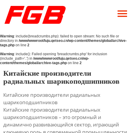
Главная
О Нас
Warning
: include(breadcrumbs.php): failed to open stream: No such file or
Продукция
directory in
/www/wwwroot/luju.qetseo.cn/wp-content/themes/global/archive-
tags.php
on line
2
Новости
Warning
: include(): Failed opening 'breadcrumbs.php' for inclusion
(include_path='.:') in
/www/wwwroot/luju.qetseo.cn/wp-
content/themes/global/archive-tags.php
on line
2
Контакты
Китайские производители
радиальных шарикоподшипников
Китайские производители радиальных
шарикоподшипников
Китайские производители радиальных
шарикоподшипников – это огромный и
динамично развивающийся сектор, играющий
ключевую роль в современной промышленности.