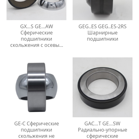
GX…S GE…AW
GEG..ES GEG..ES-2RS
Сферические
Шарнирные
подшипники
подшипники
скольжения с осевым
упором
GE-C Сферические
GAC…T GE…SW
подшипники
Радиально-упорные
скольжения не
сферические