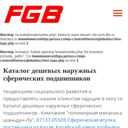
Главная
О Нас
Warning
: include(breadcrumbs.php): failed to open stream: No such file or
Продукция
directory in
/www/wwwroot/luju.qetseo.cn/wp-content/themes/global/archive-
tags.php
on line
2
Новости
Warning
: include(): Failed opening 'breadcrumbs.php' for inclusion
(include_path='.:') in
/www/wwwroot/luju.qetseo.cn/wp-
content/themes/global/archive-tags.php
on line
2
Контакты
Каталог дешевых наружных
сферических подшипников
тенденциям социального развития и
предоставлять нашим клиентам идущие в ногу со
Каталог дешевых наружных сферических
подшипников - Компания "полимерная механика
шаньдун-Лу",
07137-05509 Сферическая втулка
поставщики из Китая
,
Китайский завод дробилки