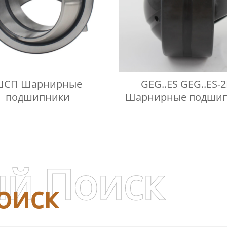
ШСП Шарнирные
GEG..ES GEG..ES-
подшипники
Шарнирные подши
й Поиск
оиск