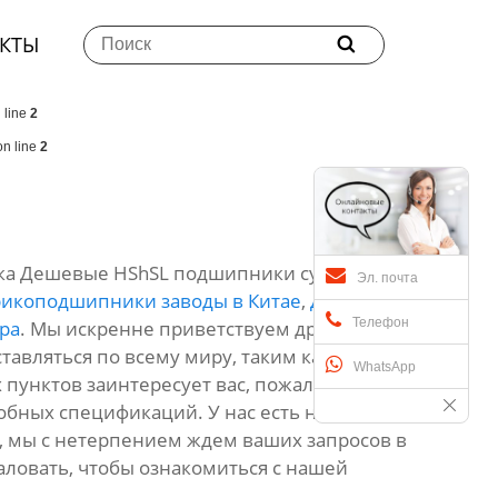
КТЫ

 line
2
n line
2
ка Дешевые HShSL подшипники суставов -
Эл. почта
икоподшипники заводы в Китае
,
Дешевые
Телефон
ра
. Мы искренне приветствуем друзей со
тавляться по всему миру, таким как Европа,
WhatsApp
х пунктов заинтересует вас, пожалуйста,
обных спецификаций. У нас есть наши
, мы с нетерпением ждем ваших запросов в
ловать, чтобы ознакомиться с нашей