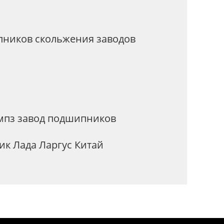
пников скольжения заводов
мпз завод подшипников
к Лада Ларгус Китай