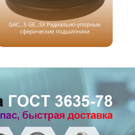
GAC…S GE…SX Радиально-упорные
сферические подшипники
Ко