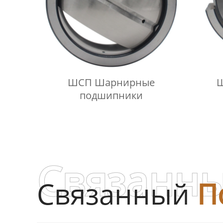
ШСП Шарнирные
подшипники
Связанны
Связанный
П