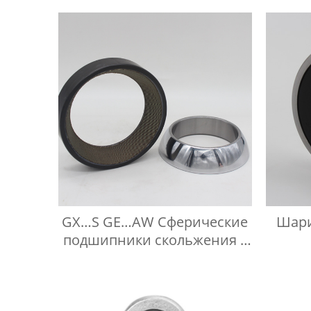
GX…S GE…AW Сферические
Шар
подшипники скольжения с
осевым упором