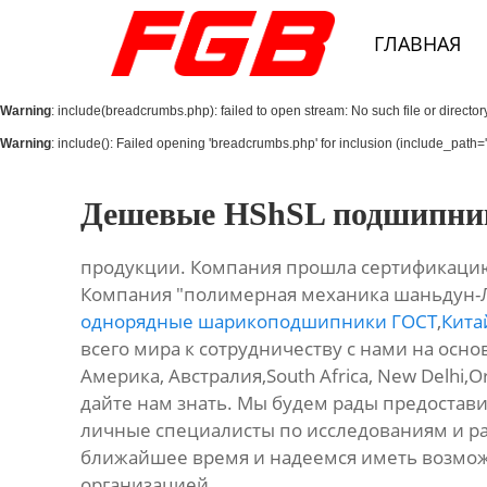
Главная
ГЛАВНАЯ
О Нас
Warning
: include(breadcrumbs.php): failed to open stream: No such file or director
Продукция
Warning
: include(): Failed opening 'breadcrumbs.php' for inclusion (include_path='.
Новости
Дешевые HShSL подшипник
Контакты
продукции. Компания прошла сертификацию
Компания "полимерная механика шаньдун-
однорядные шарикоподшипники ГОСТ
,
Кита
всего мира к сотрудничеству с нами на осно
Америка, Австралия,South Africa, New Delhi,
дайте нам знать. Мы будем рады предостав
личные специалисты по исследованиям и ра
ближайшее время и надеемся иметь возможн
организацией.