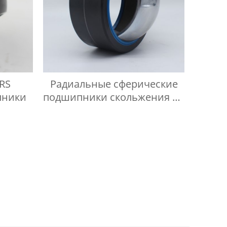
2RS
Радиальные сферические
пники
подшипники скольжения не
требующие технического
обслуживания