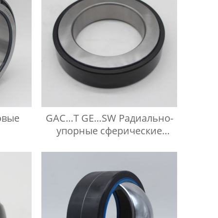
овые
GAC…T GE…SW Радиально-
упорные сферические
подшипники