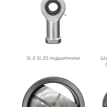
SI..E SI..ES подшипники
Ша