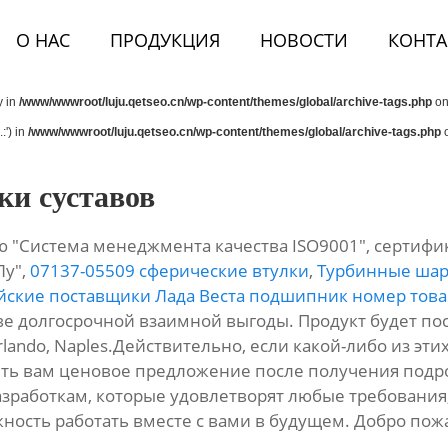
О НАС
ПРОДУКЦИЯ
НОВОСТИ
КОНТА
y in
/www/wwwroot/luju.qetseo.cn/wp-content/themes/global/archive-tags.php
on
:') in
/www/wwwroot/luju.qetseo.cn/wp-content/themes/global/archive-tags.php
o
и суставов
 "Система менеджмента качества ISO9001", сертифи
Лу",
07137-05509 сферические втулки
,
Турбинные шар
йские поставщики Лада Веста подшипник номер това
ве долгосрочной взаимной выгоды. Продукт будет пос
Orlando, Naples.Действительно, если какой-либо из эти
ить вам ценовое предложение после получения подр
зработкам, которые удовлетворят любые требования
ость работать вместе с вами в будущем. Добро пожа