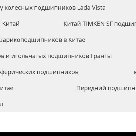
у колесных подшипников Lada Vista
i Китай
Китай TIMKEN SF подши
шарикоподшипников в Китае
ов и игольчатых подшипников Гранты
 сферических подшипников
итае
Передний подшипни
u