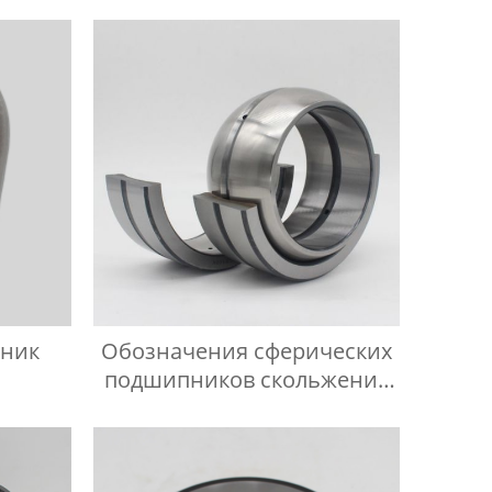
пник
Обозначения сферических
подшипников скольжения
-1