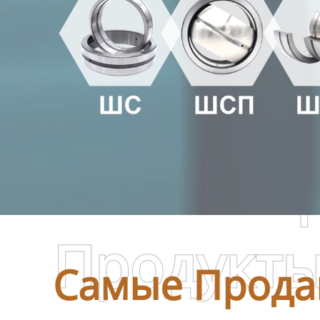
Самые П
Продукт
Самые Прода