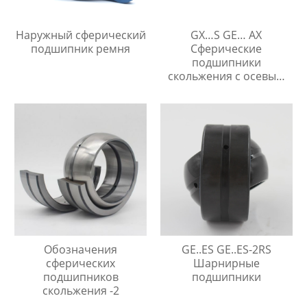
Наружный сферический
GX…S GE… AX
подшипник ремня
Сферические
подшипники
скольжения с осевым
упором
Обозначения
GE..ES GE..ES-2RS
сферических
Шарнирные
подшипников
подшипники
скольжения -2