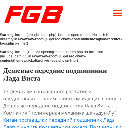
Главная
О Нас
Warning
: include(breadcrumbs.php): failed to open stream: No such file or
Продукция
directory in
/www/wwwroot/luju.qetseo.cn/wp-content/themes/global/archive-
tags.php
on line
2
Новости
Warning
: include(): Failed opening 'breadcrumbs.php' for inclusion
(include_path='.:') in
/www/wwwroot/luju.qetseo.cn/wp-
content/themes/global/archive-tags.php
on line
2
Контакты
Дешевые передние подшипники
Лада Виста
тенденциям социального развития и
предоставлять нашим клиентам идущие в ногу со
Дешевые передние подшипники Лада Виста -
Компания "полимерная механика шаньдун-Лу",
Китай поставщики передний подшипник Лада
Ларгус
,
купить подшипники колеса
,
Подшипники