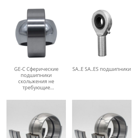
GE-C Сферические
SA..E SA..ES подшипники
подшипники
скольжения не
требующие
технического
обслуживания