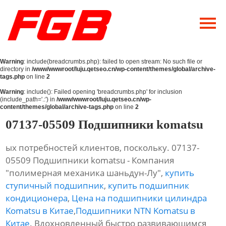
Главная
О Нас
Warning
: include(breadcrumbs.php): failed to open stream: No such file or
Продукция
directory in
/www/wwwroot/luju.qetseo.cn/wp-content/themes/global/archive-
tags.php
on line
2
Новости
Warning
: include(): Failed opening 'breadcrumbs.php' for inclusion
(include_path='.:') in
/www/wwwroot/luju.qetseo.cn/wp-
content/themes/global/archive-tags.php
on line
2
Контакты
07137-05509 Подшипники komatsu
ых потребностей клиентов, поскольку. 07137-
05509 Подшипники komatsu - Компания
"полимерная механика шаньдун-Лу",
купить
ступичный подшипник
,
купить подшипник
кондиционера
,
Цена на подшипники цилиндра
Komatsu в Китае
,
Подшипники NTN Komatsu в
Китае
. Вдохновленный быстро развивающимся