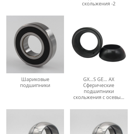
скольжения -2
Шариковые
GX…S GE… AX
подшипники
Сферические
подшипники
скольжения с осевым
упором