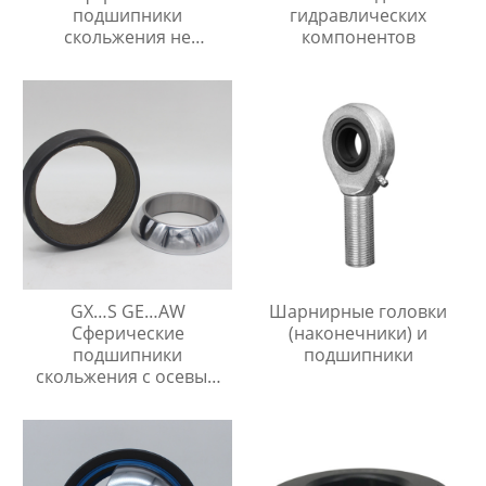
подшипники
гидравлических
скольжения не
компонентов
требующие
технического
обслуживания
GX…S GE…AW
Шарнирные головки
Сферические
(наконечники) и
подшипники
подшипники
скольжения с осевым
упором