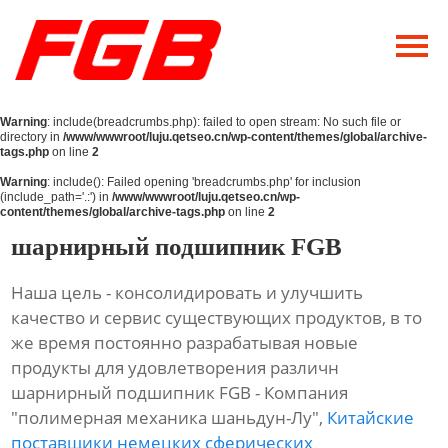
Главная
О Нас
Warning
: include(breadcrumbs.php): failed to open stream: No such file or
Продукция
directory in
/www/wwwroot/luju.qetseo.cn/wp-content/themes/global/archive-
tags.php
on line
2
Новости
Warning
: include(): Failed opening 'breadcrumbs.php' for inclusion
(include_path='.:') in
/www/wwwroot/luju.qetseo.cn/wp-
content/themes/global/archive-tags.php
on line
2
Контакты
шарнирный подшипник FGB
Наша цель - консолидировать и улучшить
качество и сервис существующих продуктов, в то
же время постоянно разрабатывая новые
продукты для удовлетворения различн
шарнирный подшипник FGB - Компания
"полимерная механика шаньдун-Лу",
Китайские
поставщики немецких сферических