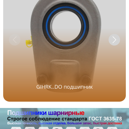
GIHRK..DO подшипник