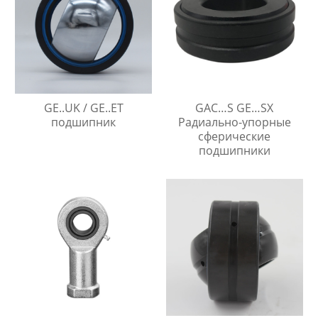
GE..UK / GE..ET
GAC…S GE…SX
подшипник
Радиально-упорные
сферические
подшипники