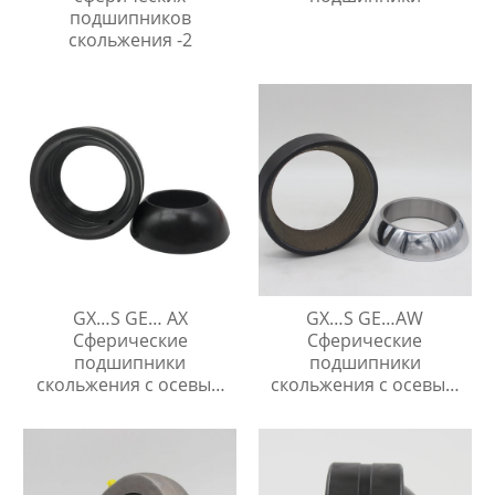
подшипников
скольжения -2
GX…S GE… AX
GX…S GE…AW
Сферические
Сферические
подшипники
подшипники
скольжения с осевым
скольжения с осевым
упором
упором