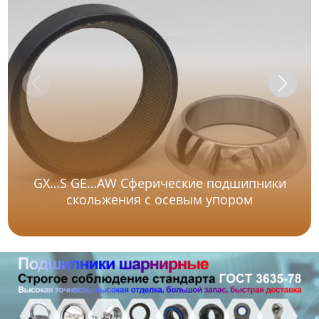
GX…S GE…AW Сферические подшипники
скольжения с осевым упором