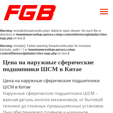
Главная
О Нас
Warning
: include(breadcrumbs.php): failed to open stream: No such file or
Продукция
directory in
/www/wwwroot/luju.qetseo.cn/wp-content/themes/global/archive-
tags.php
on line
2
Новости
Warning
: include(): Failed opening 'breadcrumbs.php' for inclusion
(include_path='.:') in
/www/wwwroot/luju.qetseo.cn/wp-
content/themes/global/archive-tags.php
on line
2
Контакты
Цена на наружные сферические
подшипники ШСМ в Китае
Цена на наружные сферические подшипники
ШСМ в Китае
Наружные сферические подшипники ШСМ –
важная деталь многих механизмов, от бытовой
техники до сложных промышленных установок.
Они обеспечивают плавное и надежное