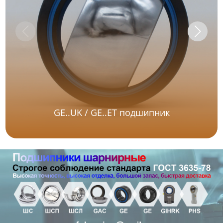
GE..UK / GE..ET подшипник