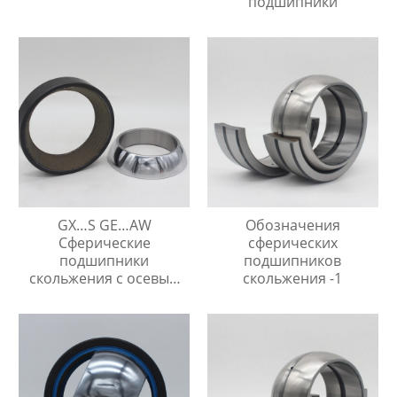
подшипники
GX…S GE…AW
Обозначения
Сферические
сферических
подшипники
подшипников
скольжения с осевым
скольжения -1
упором