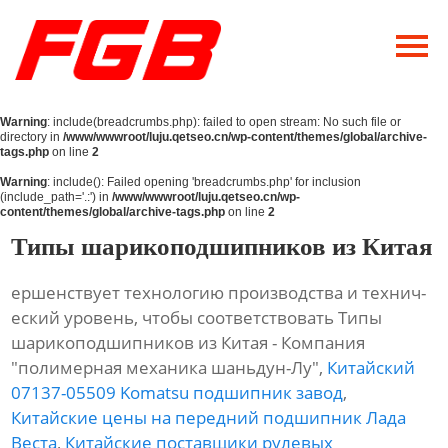
Главная
О Нас
Warning
: include(breadcrumbs.php): failed to open stream: No such file or
Продукция
directory in
/www/wwwroot/luju.qetseo.cn/wp-content/themes/global/archive-
tags.php
on line
2
Новости
Warning
: include(): Failed opening 'breadcrumbs.php' for inclusion
(include_path='.:') in
/www/wwwroot/luju.qetseo.cn/wp-
content/themes/global/archive-tags.php
on line
2
Контакты
Типы шарикоподшипников из Китая
ершенствует технологию производства и технич-
еский уровень, чтобы соответствовать Типы
шарикоподшипников из Китая - Компания
"полимерная механика шаньдун-Лу",
Китайский
07137-05509 Komatsu подшипник завод
,
Китайские цены на передний подшипник Лада
Веста
,
Китайские поставщики рулевых