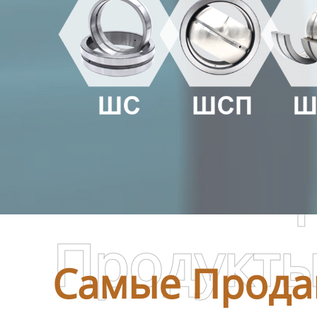
Самые П
Продукт
Самые Прода