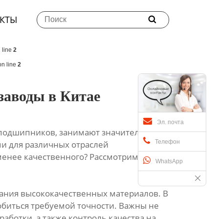
КТЫ

 line
2
n line
2
заводы в Китае
Эл. почта
 подшипников, занимают значительную
Телефон
ми для различных отраслей
менее качественного? Рассмотрим ключевые
WhatsApp
ания высококачественных материалов. В
биться требуемой точности. Важны не
работки, а также контроль качества на