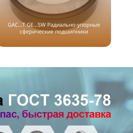
GAC…T GE…SW Радиально-упорные
сферические подшипники