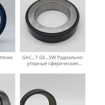
шипник
GAC…T GE…SW Радиально-
упорные сферические
подшипники