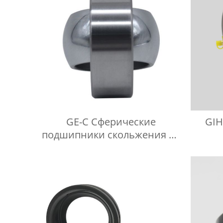
GE-C Сферические
GIH
подшипники скольжения не
требующие технического
обслуживания