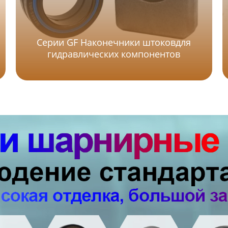
Серии GF Наконечники штоковдля
гидравлических компонентов