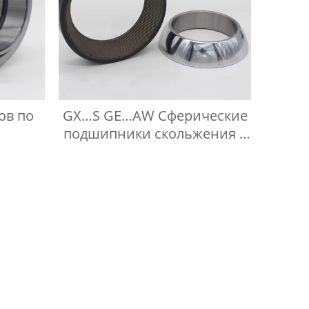
ов по
GX…S GE…AW Сферические
подшипники скольжения с
осевым упором