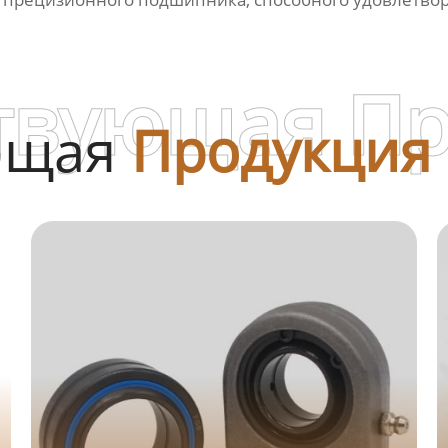
твующая П
ющая
Продукция