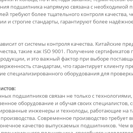
ения подшипника напрямую связана с необходимой п
ей требуют более тщательного контроля качества, 
ии и строгие стандарты, гарантируют более надёжн
висит от системы контроля качества. Китайские пре
ства, такие как ISO 9001. Получение сертификатов 
продукции, и это важный фактор при выборе поставщ
ерженность стандартам, что гарантирует клиенту пр
е специализированного оборудования для проверки
истов:
ных подшипников связан не только с технологиями, 
нное оборудование и обучая своих специалистов, с
рованные инженеры и технолоды, работающие на та
производства. Современное производство требует в
 конечное качество выпускаемых подшипников. Чем 
 прецизионного подшипника, способного удовлетвор