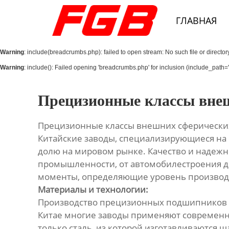
Главная
ГЛАВНАЯ
О Нас
Warning
: include(breadcrumbs.php): failed to open stream: No such file or director
Продукция
Warning
: include(): Failed opening 'breadcrumbs.php' for inclusion (include_path='.
Новости
Прецизионные классы внеш
Контакты
Прецизионные классы внешних сферически
Китайские заводы, специализирующиеся на
долю на мировом рынке. Качество и надежн
промышленности, от автомобилестроения д
моменты, определяющие уровень производ
Материалы и технологии:
Производство прецизионных подшипников т
Китае многие заводы применяют современн
только сталь, из которой изготавливаются ш