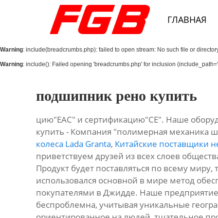
Главная
ГЛАВНАЯ
О Нас
Warning
: include(breadcrumbs.php): failed to open stream: No such file or director
Продукция
Warning
: include(): Failed opening 'breadcrumbs.php' for inclusion (include_path='.
Новости
подшипник рено купить
Контакты
цию"ЕАС" и сертификацию"СЕ". Наше оборуд
купить - Компания "полимерная механика ш
колеса Lada Granta
,
Китайские поставщики 
приветствуем друзей из всех слоев обществ
Продукт будет поставляться по всему миру, та
использовался основной в мире метод обесп
покупателями в Джидде. Наше предприятие
беспроблемна, учитывая уникальные геогр
ориентированное на людей, тщательное прои