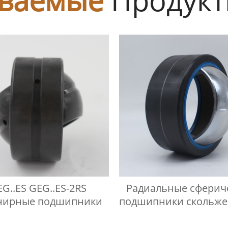
G..ES GEG..ES-2RS
Радиальные сферич
ирные подшипники
подшипники скольже
требующие техниче
обслуживания