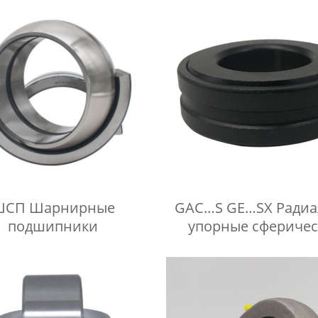
ШСП Шарнирные
GAC…S GE…SX Радиа
подшипники
упорные сферичес
подшипники