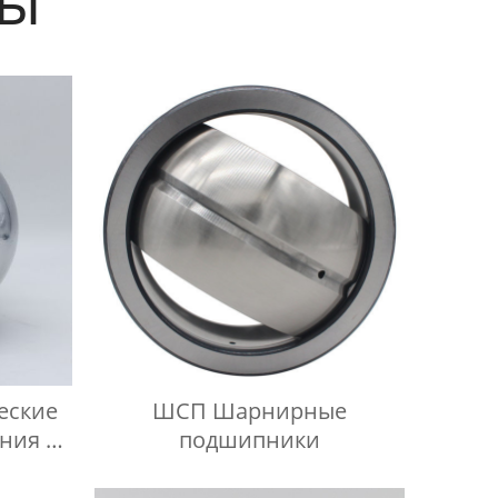
еские
ШСП Шарнирные
ния не
подшипники
ского