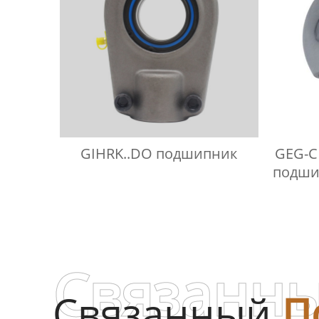
GIHRK..DO подшипник
GEG-C
подши
треб
Связанны
Связанный
П