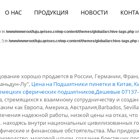
О НАС
ПРОДУКЦИЯ
НОВОСТИ
КОНТА
y in
/www/wwwroot/luju.qetseo.cn/wp-content/themes/global/archive-tags.php
on
:') in
/www/wwwroot/luju.qetseo.cn/wp-content/themes/global/archive-tags.php
o
ование хорошо продается в России, Германии, Фран
аньдун-Лу",
Цена на Подшипники пинетки в Китае
,
К
немецких сферических подшипников
,
Дешевые 07137-
а, стремящихся к взаимному сотрудничеству и созда
ким как Европа, Америка, Австралия,Barbados, Sevilla,
ечения надежной работы, низкой цены на отказ, что
. находясь внутри национальных цивилизованных го
афические и финансовые обстоятельства. Мы приде
зводство, мозговой штурм, создание блестящих прод