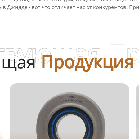
 в Джидде - вот что отличает нас от конкурентов. Пр
твующая П
ющая
Продукция