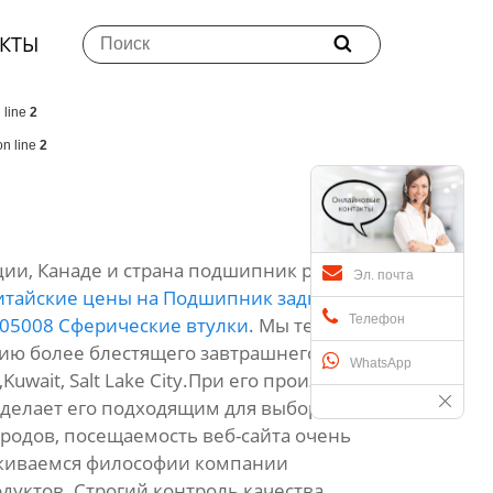
КТЫ

 line
2
n line
2
ции, Канаде и страна подшипник рено
Эл. почта
итайские цены на Подшипник заднего
Телефон
05008 Сферические втулки
. Мы тепло
нию более блестящего завтрашнего дня.
WhatsApp
Kuwait, Salt Lake City.При его производстве
 делает его подходящим для выбора
родов, посещаемость веб-сайта очень
рживаемся философии компании
уктов. Строгий контроль качества,