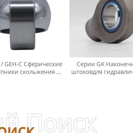
 / GEH-C Сферические
Серии GK Наконеч
пники скольжения не
штоковдля гидравли
ующие технического
компонентов
обслуживания
й Поиск
оиск