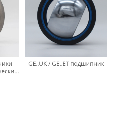
ники
GE..UK / GE..ET подшипник
ческих