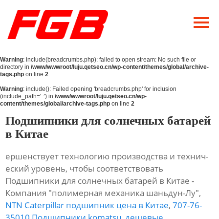
Главная
О Нас
Warning
: include(breadcrumbs.php): failed to open stream: No such file or
Продукция
directory in
/www/wwwroot/luju.qetseo.cn/wp-content/themes/global/archive-
tags.php
on line
2
Новости
Warning
: include(): Failed opening 'breadcrumbs.php' for inclusion
(include_path='.:') in
/www/wwwroot/luju.qetseo.cn/wp-
content/themes/global/archive-tags.php
on line
2
Контакты
Подшипники для солнечных батарей
в Китае
ершенствует технологию производства и технич-
еский уровень, чтобы соответствовать
Подшипники для солнечных батарей в Китае -
Компания "полимерная механика шаньдун-Лу",
NTN Caterpillar подшипник цена в Китае
,
707-76-
35010 Подшипники komatsu
,
дешевые