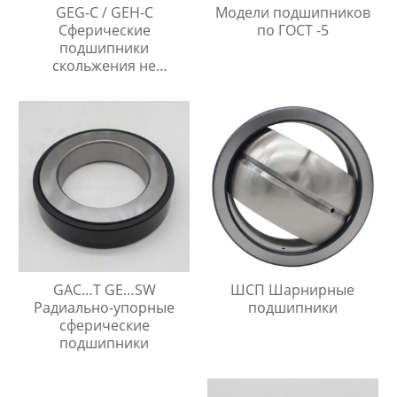
GEG-C / GEH-C
Модели подшипников
Сферические
по ГОСТ -5
подшипники
скольжения не
требующие
технического
обслуживания
GAC…T GE…SW
ШСП Шарнирные
Радиально-упорные
подшипники
сферические
подшипники