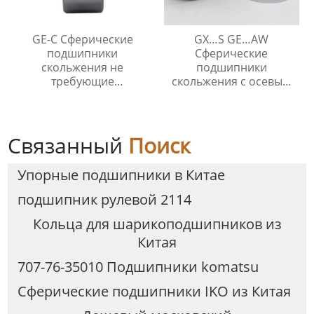
GE-C Сферические
GX…S GE…AW
подшипники
Сферические
скольжения не
подшипники
требующие
скольжения с осевым
технического
упором
обслуживания
Связанный
Поиск
Упорные подшипники в Китае
подшипник рулевой 2114
Кольца для шарикоподшипников из
Китая
707-76-35010 Подшипники komatsu
Сферические подшипники IKO из Китая