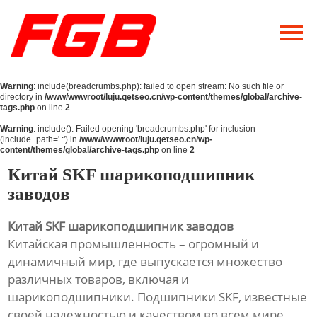
Главная
О Нас
Warning
: include(breadcrumbs.php): failed to open stream: No such file or
Продукция
directory in
/www/wwwroot/luju.qetseo.cn/wp-content/themes/global/archive-
tags.php
on line
2
Новости
Warning
: include(): Failed opening 'breadcrumbs.php' for inclusion
(include_path='.:') in
/www/wwwroot/luju.qetseo.cn/wp-
content/themes/global/archive-tags.php
on line
2
Контакты
Китай SKF шарикоподшипник
заводов
Китай SKF шарикоподшипник заводов
Китайская промышленность – огромный и
динамичный мир, где выпускается множество
различных товаров, включая и
шарикоподшипники. Подшипники SKF, известные
своей надежностью и качеством во всем мире,