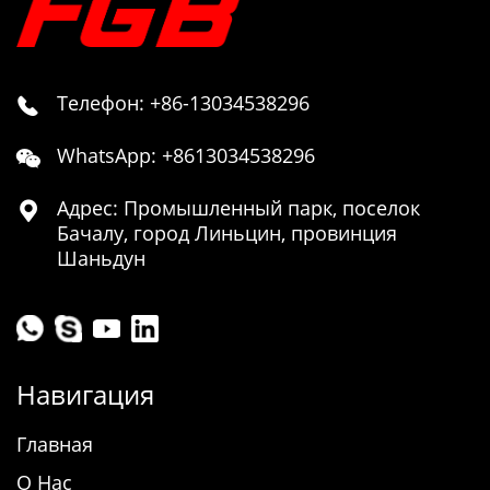
Телефон: +86-13034538296

WhatsApp: +8613034538296

Адрес: Промышленный парк, поселок

Бачалу, город Линьцин, провинция
Шаньдун
Навигация
Главная
О Нас