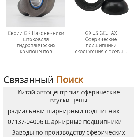
Серии GK Наконечники
GX…S GE… AX
штоковдля
Сферические
гидравлических
подшипники
компонентов
скольжения с осевым
упором
Связанный
Поиск
Китай автоцентр зил сферические
втулки цены
радиальный шарнирный подшипник
07137-04006 Шарнирные подшипники
Заводы по производству сферических