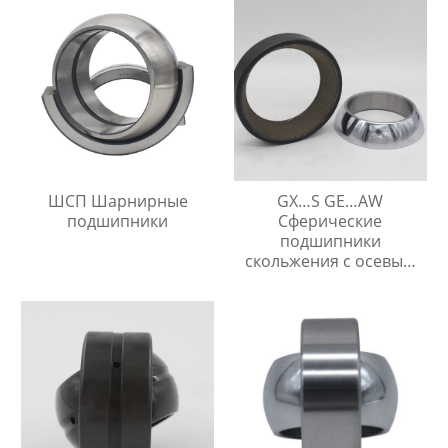
ШСП Шарнирные
GX…S GE…AW
подшипники
Сферические
подшипники
скольжения с осевым
упором