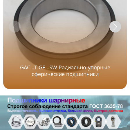
GAC…T GE…SW Радиально-упорные
сферические подшипники