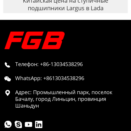
Китайская цена на ступичные
подшипники Largus в Lada
Телефон: +86-13034538296

WhatsApp: +8613034538296

Адрес: Промышленный парк, поселок

Бачалу, город Линьцин, провинция
Шаньдун