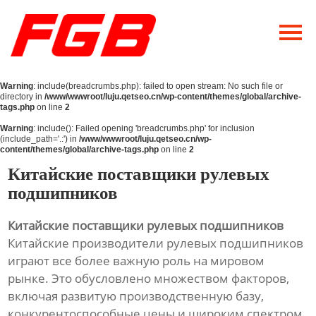
Главная
О Нас
Warning
: include(breadcrumbs.php): failed to open stream: No such file or
Продукция
directory in
/www/wwwroot/luju.qetseo.cn/wp-content/themes/global/archive-
tags.php
on line
2
Новости
Warning
: include(): Failed opening 'breadcrumbs.php' for inclusion
(include_path='.:') in
/www/wwwroot/luju.qetseo.cn/wp-
content/themes/global/archive-tags.php
on line
2
Контакты
Китайские поставщики рулевых
подшипников
Китайские поставщики рулевых подшипников
Китайские производители рулевых подшипников
играют все более важную роль на мировом
рынке. Это обусловлено множеством факторов,
включая развитую производственную базу,
конкурентоспособные цены и широким спектром