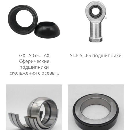
GX…S GE… AX
SI..E SI..ES подшипники
Сферические
подшипники
скольжения с осевым
упором