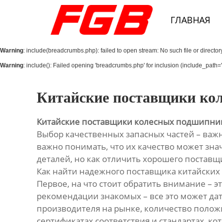
Главная
ГЛАВНАЯ
О Нас
Warning
: include(breadcrumbs.php): failed to open stream: No such file or director
Продукция
Warning
: include(): Failed opening 'breadcrumbs.php' for inclusion (include_path='.
Новости
Китайские поставщики ко
Контакты
Китайские поставщики колесных подшипник
Выбор качественных запасных частей – важн
важно понимать, что их качество может зн
деталей, но как отличить хорошего поставщ
Как найти надежного поставщика китайски
Первое, на что стоит обратить внимание – 
рекомендации знакомых – все это может да
производителя на рынке, количество поло
сертификатах соответствия и стандартах, к