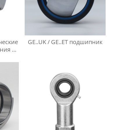
ческие
GE..UK / GE..ET подшипник
ния не
ского