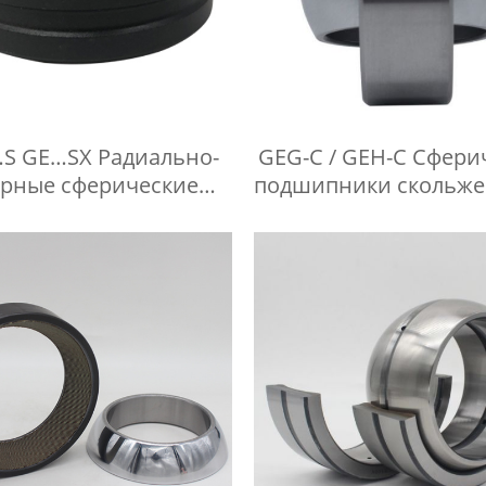
S GE…SX Радиально-
GEG-C / GEH-C Сфери
орные сферические
подшипники скольже
подшипники
требующие техниче
обслуживания