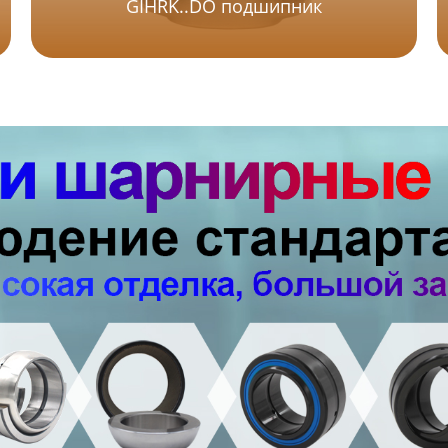
GIHRK..DO подшипник