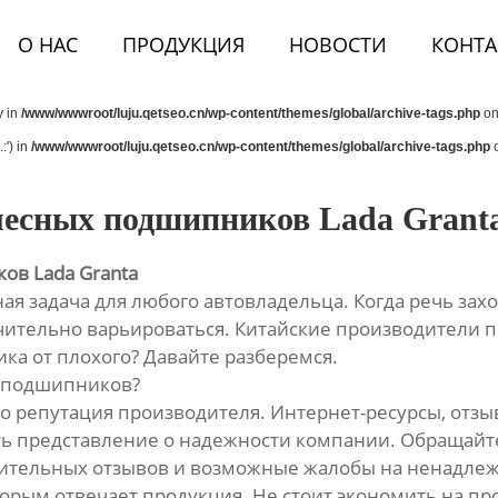
О НАС
ПРОДУКЦИЯ
НОВОСТИ
КОНТА
y in
/www/wwwroot/luju.qetseo.cn/wp-content/themes/global/archive-tags.php
on
:') in
/www/wwwroot/luju.qetseo.cn/wp-content/themes/global/archive-tags.php
o
лесных подшипников Lada Grant
ов Lada Granta
ая задача для любого автовладельца. Когда речь зах
ачительно варьироваться. Китайские производители 
ика от плохого? Давайте разберемся.
х подшипников?
это репутация производителя. Интернет-ресурсы, отз
ть представление о надежности компании. Обращайт
жительных отзывов и возможные жалобы на ненадле
оторым отвечает продукция. Не стоит экономить на п