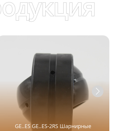
родукция
GE..ES GE..ES-2RS Шарнирные