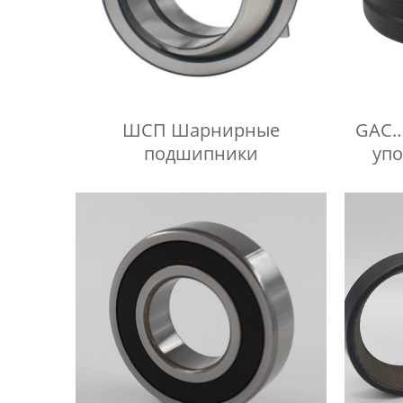
ШСП Шарнирные
GAC…
подшипники
уп