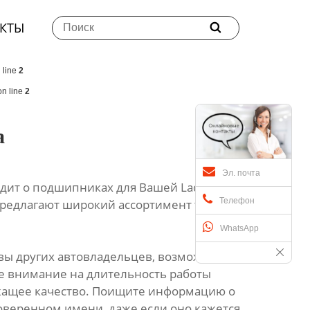
КТЫ

 line
2
n line
2
a
Эл. почта
одит о подшипниках для Вашей Lada Granta,
Телефон
предлагают широкий ассортимент таких
WhatsApp
ывы других автовладельцев, возможно, и
е внимание на длительность работы
жащее качество. Поищите информацию о
роверенном имени, даже если оно кажется