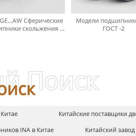
 GE…AW Сферические
Модели подшипник
пники скольжения с
ГОСТ -2
осевым упором
й Поиск
оиск
 Китае
Китайские поставщики 
иков INA в Китае
Китайский завод