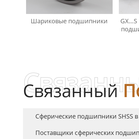
Шариковые подшипники
GX…S
подши
Связанны
Связанный
П
Сферические подшипники SHSS в
Поставщики сферических подшипн