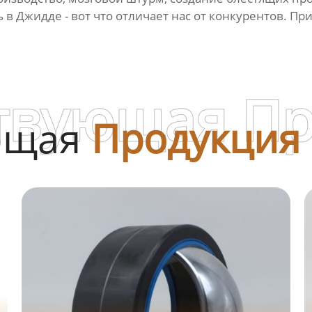
 в Джидде - вот что отличает нас от конкурентов. Пр
твующая П
ющая
Продукция