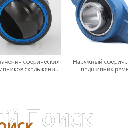
ачения сферических
Наружный сфериче
ипников скольжения
подшипник рем
-2
й Поиск
оиск