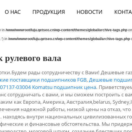
О НАС
ПРОДУКЦИЯ
НОВОСТИ
КОНТА
y in
/www/wwwroot/luju.qetseo.cn/wp-content/themes/global/archive-tags.php
on
:') in
/www/wwwroot/luju.qetseo.cn/wp-content/themes/global/archive-tags.php
o
 рулевого вала
ки.Будем рады сотрудничеству с Вами! Дешевые газ
ские поставщики подшипников FGB
,
Дешевые подшип
 07137-03004 Komatsu подшипник цена
. Приветствуе
анс сотрудничать с вами, и мы сможем построить с 
аким как Европа, Америка, Австралия,belarus, Sydney,I
ечения надежной работы, низкой цены на отказ, что
. находясь внутри национальных цивилизованных го
афические и финансовые обстоятельства. Мы приде
зводство, мозговой штурм, создание блестящих прод