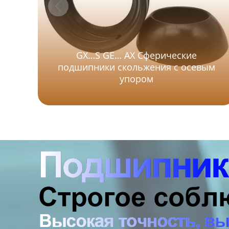
GX…S GE… AX Сферические
подшипники скольжения с осевым
упором