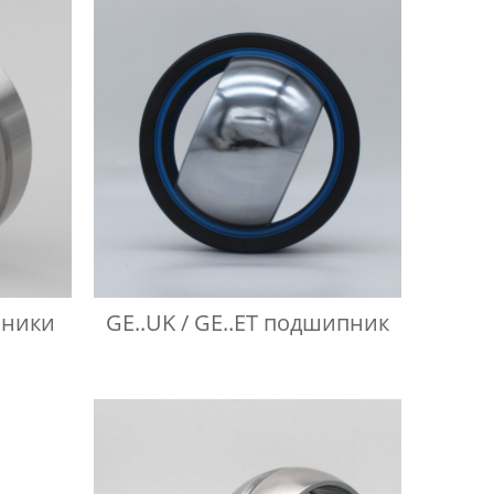
ники
GE..UK / GE..ET подшипник