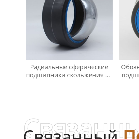
Радиальные сферические
Обозн
подшипники скольжения не
подш
требующие технического
обслуживания
Связанны
Связанный
П