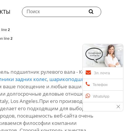
КТЫ

 line
2
n line
2
ель подшипник рулевого вала - Компания
Эл. почта
ники задних колес
,
шарикоподшипник
Телефон
м ваше посещение и любые ваши запросы,
вами долгосрочные деловые отношения.
WhatsApp
taly, Los Angeles.При его производстве
 делает его подходящим для выбора
родов, посещаемость веб-сайта очень
рживаемся философии компании
уктов. Строгий контроль качества,