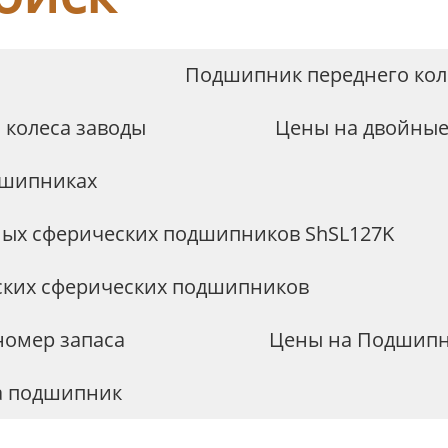
Подшипник переднего коле
 колеса заводы
Цены на двойные
дшипниках
ных сферических подшипников ShSL127K
ских сферических подшипников
номер запаса
Цены на Подшипни
ка подшипник