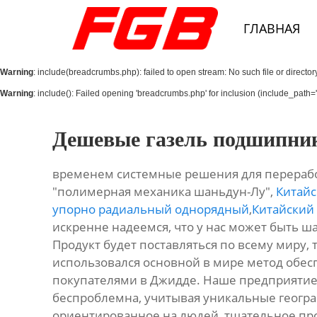
Главная
ГЛАВНАЯ
О Нас
Warning
: include(breadcrumbs.php): failed to open stream: No such file or director
Продукция
Warning
: include(): Failed opening 'breadcrumbs.php' for inclusion (include_path='.
Новости
Дешевые газель подшипник
Контакты
временем системные решения для переработ
"полимерная механика шаньдун-Лу",
Китай
упорно радиальный однорядный
,
Китайский
искренне надеемся, что у нас может быть ш
Продукт будет поставляться по всему миру, т
использовался основной в мире метод обесп
покупателями в Джидде. Наше предприятие
беспроблемна, учитывая уникальные геогр
ориентированное на людей, тщательное прои