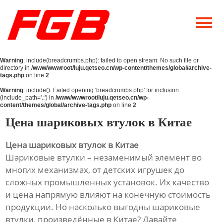
Главная
О Нас
Warning
: include(breadcrumbs.php): failed to open stream: No such file or
Продукция
directory in
/www/wwwroot/luju.qetseo.cn/wp-content/themes/global/archive-
tags.php
on line
2
Новости
Warning
: include(): Failed opening 'breadcrumbs.php' for inclusion
(include_path='.:') in
/www/wwwroot/luju.qetseo.cn/wp-
content/themes/global/archive-tags.php
on line
2
Контакты
Цена шариковых втулок в Китае
Цена шариковых втулок в Китае
Шариковые втулки – незаменимый элемент во
многих механизмах, от детских игрушек до
сложных промышленных установок. Их качество
и цена напрямую влияют на конечную стоимость
продукции. Но насколько выгодны шариковые
втулки, произведённые в Китае? Давайте