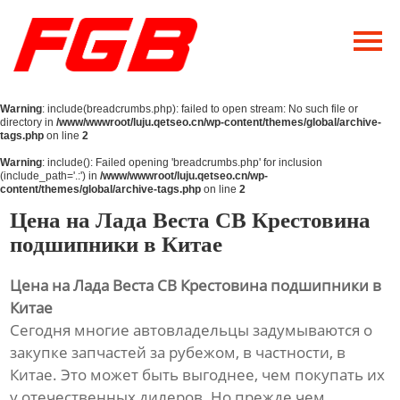
Главная
О Нас
Warning
: include(breadcrumbs.php): failed to open stream: No such file or
Продукция
directory in
/www/wwwroot/luju.qetseo.cn/wp-content/themes/global/archive-
tags.php
on line
2
Новости
Warning
: include(): Failed opening 'breadcrumbs.php' for inclusion
(include_path='.:') in
/www/wwwroot/luju.qetseo.cn/wp-
content/themes/global/archive-tags.php
on line
2
Контакты
Цена на Лада Веста СВ Крестовина
подшипники в Китае
Цена на Лада Веста СВ Крестовина подшипники в
Китае
Сегодня многие автовладельцы задумываются о
закупке запчастей за рубежом, в частности, в
Китае. Это может быть выгоднее, чем покупать их
у отечественных дилеров. Но прежде чем