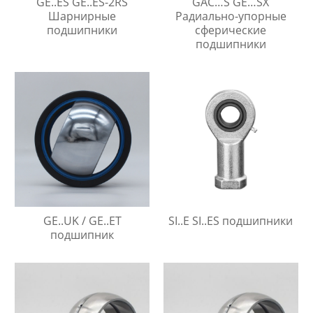
GE..ES GE..ES-2RS
GAC…S GE…SX
Шарнирные
Радиально-упорные
подшипники
сферические
подшипники
GE..UK / GE..ET
SI..E SI..ES подшипники
подшипник