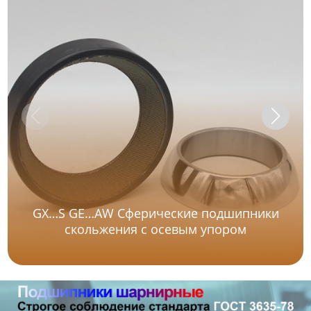
GX…S GE…AW Сферические подшипники
скольжения с осевым упором