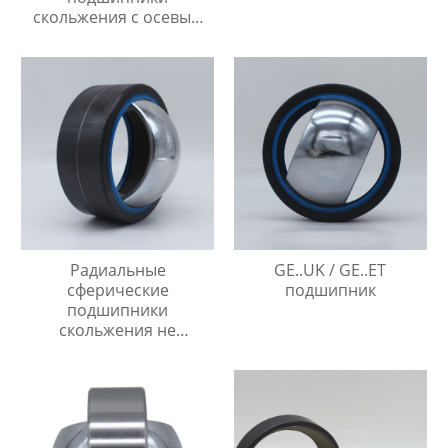
скольжения с осевым
упором
Радиальные
GE..UK / GE..ET
сферические
подшипник
подшипники
скольжения не
требующие
технического
обслуживания