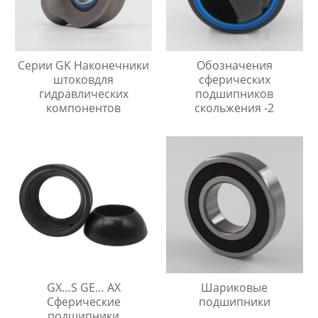
Серии GK Наконечники
Обозначения
штоковдля
сферических
гидравлических
подшипников
компонентов
скольжения -2
GX…S GE… AX
Шариковые
Сферические
подшипники
подшипники