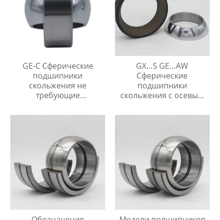
GE-C Сферические
GX…S GE…AW
подшипники
Сферические
скольжения не
подшипники
требующие
скольжения с осевым
технического
упором
обслуживания
Обозначения
Модели подшипников