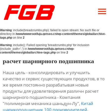
Главная
О Нас
Warning
: include(breadcrumbs.php): failed to open stream: No such file or
Продукция
directory in
/www/wwwroot/luju.qetseo.cn/wp-content/themes/global/archive-
tags.php
on line
2
Новости
Warning
: include(): Failed opening 'breadcrumbs.php' for inclusion
(include_path='.:') in
/www/wwwroot/luju.qetseo.cn/wp-
content/themes/global/archive-tags.php
on line
2
Контакты
расчет шарнирного подшипника
Наша цель - консолидировать и улучшить
качество и сервис существующих продуктов, в то
же время постоянно разрабатывая новые
продукты для удовлетворения различн расчет
шарнирного подшипника - Компания
"полимерная механика шаньдун-Лу",
Китай
шарикоподшипник 100 производителей
,