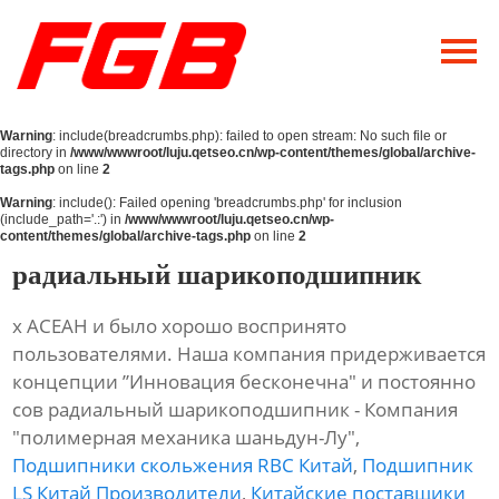
Главная
О Нас
Warning
: include(breadcrumbs.php): failed to open stream: No such file or
Продукция
directory in
/www/wwwroot/luju.qetseo.cn/wp-content/themes/global/archive-
tags.php
on line
2
Новости
Warning
: include(): Failed opening 'breadcrumbs.php' for inclusion
(include_path='.:') in
/www/wwwroot/luju.qetseo.cn/wp-
content/themes/global/archive-tags.php
on line
2
Контакты
радиальный шарикоподшипник
х АСЕАН и было хорошо воспринято
пользователями. Наша компания придерживается
концепции ”Инновация бесконечна" и постоянно
сов радиальный шарикоподшипник - Компания
"полимерная механика шаньдун-Лу",
Подшипники скольжения RBC Китай
,
Подшипник
LS Китай Производители
,
Китайские поставщики