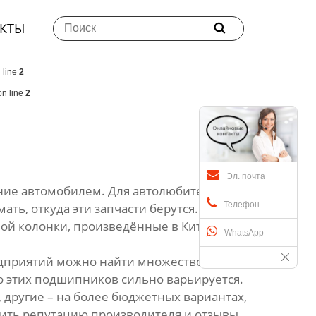
КТЫ

 line
2
n line
2
Эл. почта
ние автомобилем. Для автолюбителей,
Телефон
ть, откуда эти запчасти берутся. А в случае
ой колонки, произведённые в Китае?
WhatsApp
едприятий можно найти множество
о этих подшипников сильно варьируется.
другие – на более бюджетных вариантах,
чить репутацию производителя и отзывы