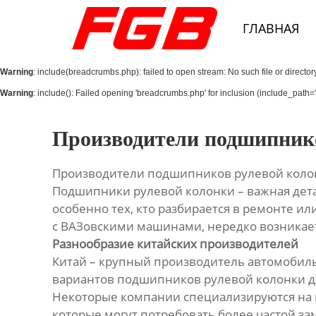
Главная
ГЛАВНАЯ
О Нас
Warning
: include(breadcrumbs.php): failed to open stream: No such file or director
Продукция
Warning
: include(): Failed opening 'breadcrumbs.php' for inclusion (include_path='.
Новости
Производители подшипнико
Контакты
Производители подшипников рулевой колон
Подшипники рулевой колонки – важная дет
особенно тех, кто разбирается в ремонте ил
с ВАЗовскими машинами, нередко возникает
Разнообразие китайских производителей
Китай – крупный производитель автомобил
вариантов подшипников рулевой колонки дл
Некоторые компании специализируются на п
которые могут потребовать более частой з