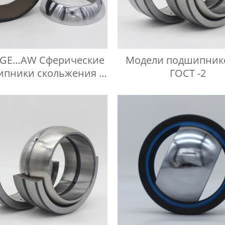
 GE…AW Сферические
Модели подшипник
пники скольжения с
ГОСТ -2
осевым упором