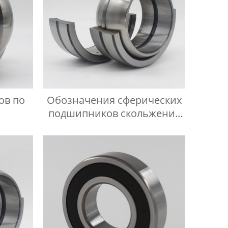
ов по
Обозначения сферических
подшипников скольжения
-1