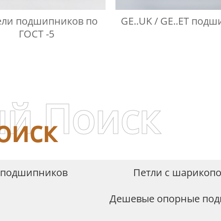
ли подшипников по
GE..UK / GE..ET под
ГОСТ -5
й Поиск
оиск
оподшипников
Петли с шарикоп
Дешевые опорные под