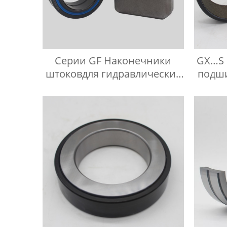
Серии GF Наконечники
GX…S
штоковдля гидравлических
подши
компонентов