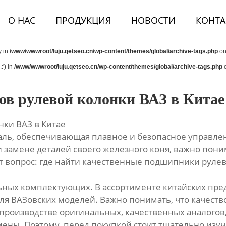
О НАС
ПРОДУКЦИЯ
НОВОСТИ
КОНТА
y in
/www/wwwroot/luju.qetseo.cn/wp-content/themes/global/archive-tags.php
on
:') in
/www/wwwroot/luju.qetseo.cn/wp-content/themes/global/archive-tags.php
o
в рулевой колонки ВАЗ в Китае
ки ВАЗ в Китае
аль, обеспечивающая плавное и безопасное управле
и замене деталей своего железного коня, важно понима
 вопрос: где найти качественные подшипники рулев
ьных комплектующих. В ассортименте китайских пр
я ВАЗовских моделей. Важно понимать, что качеств
роизводстве оригинальных, качественных аналогов, 
амены. Поэтому, перед покупкой стоит тщательно изу