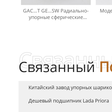
GAC…T GE…SW Радиально-
Моде
упорные сферические
подшипники
Связанны
Связанный
П
Китайский завод упорных шарик
Дешевый подшипник Lada Priora