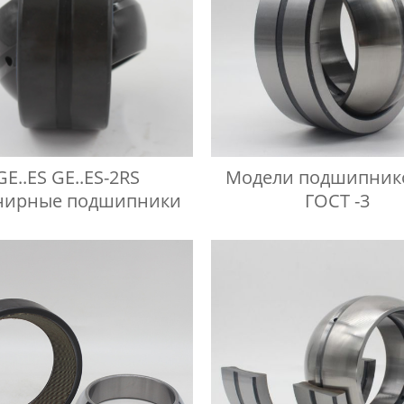
GE..ES GE..ES-2RS
Модели подшипник
ирные подшипники
ГОСТ -3