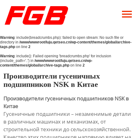
Главная
О Нас
Warning
: include(breadcrumbs.php): failed to open stream: No such file or
Продукция
directory in
/www/wwwroot/luju.qetseo.cn/wp-content/themes/global/archive-
tags.php
on line
2
Новости
Warning
: include(): Failed opening 'breadcrumbs.php' for inclusion
(include_path='.:') in
/www/wwwroot/luju.qetseo.cn/wp-
content/themes/global/archive-tags.php
on line
2
Контакты
Производители гусеничных
подшипников NSK в Китае
Производители гусеничных подшипников NSK в
Китае
Гусеничные подшипники – незаменимые детали
в различных машинах и механизмах, от
строительной техники до сельскохозяйственной.
Качество этих подшипников напрямую влияет на