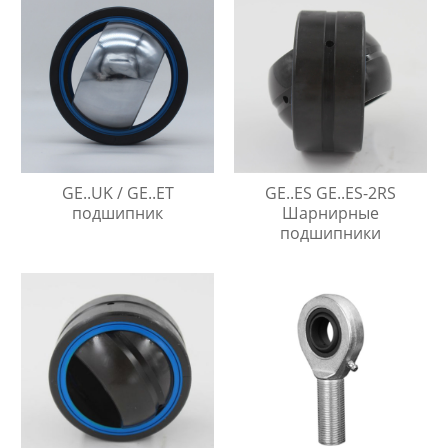
обслуживания
GE..UK / GE..ET
GE..ES GE..ES-2RS
подшипник
Шарнирные
подшипники