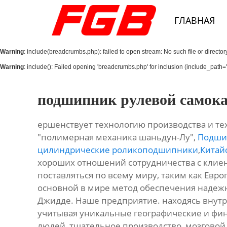
Главная
ГЛАВНАЯ
О Нас
Warning
: include(breadcrumbs.php): failed to open stream: No such file or director
Продукция
Warning
: include(): Failed opening 'breadcrumbs.php' for inclusion (include_path='.
Новости
подшипник рулевой самок
Контакты
ершенствует технологию производства и те
"полимерная механика шаньдун-Лу",
Подшип
цилиндрические роликоподшипники
,
Китай
хороших отношений сотрудничества с клиент
поставляться по всему миру, таким как Европ
основной в мире метод обеспечения надежно
Джидде. Наше предприятие. находясь внут
учитывая уникальные географические и фи
людей, тщательное производство, мозговой 