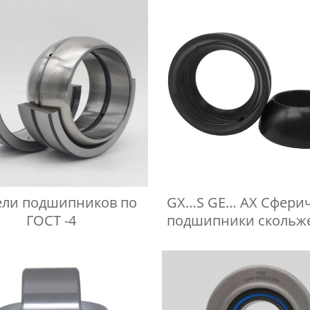
ли подшипников по
GX…S GE… AX Сфери
ГОСТ -4
подшипники скольж
осевым упоро