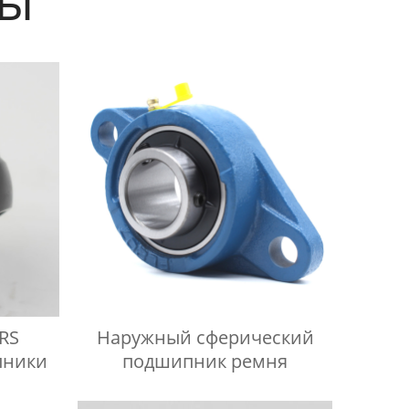
2RS
Наружный сферический
пники
подшипник ремня