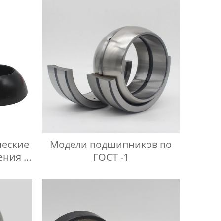
ческие
Модели подшипников по
ения с
ГОСТ -1
м