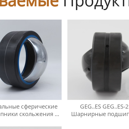
альные сферические
GEG..ES GEG..ES-
пники скольжения не
Шарнирные подши
ующие технического
обслуживания