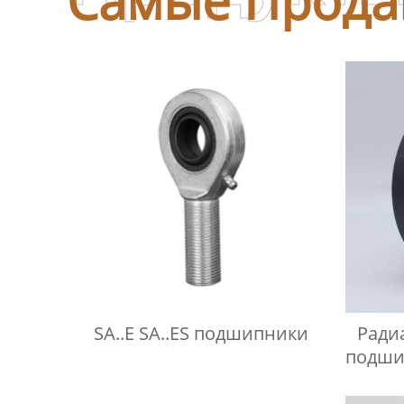
SA..E SA..ES подшипники
Ради
подши
треб