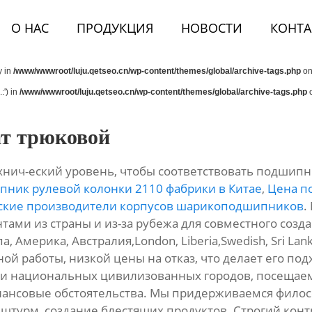
О НАС
ПРОДУКЦИЯ
НОВОСТИ
КОНТА
y in
/www/wwwroot/luju.qetseo.cn/wp-content/themes/global/archive-tags.php
on
:') in
/www/wwwroot/luju.qetseo.cn/wp-content/themes/global/archive-tags.php
o
ат трюковой
хнич-еский уровень, чтобы соответствовать подшипн
ник рулевой колонки 2110 фабрики в Китае
,
Цена п
ские производители корпусов шарикоподшипников
.
ами из страны и из-за рубежа для совместного созда
а, Америка, Австралия,London, Liberia,Swedish, Sri L
й работы, низкой цены на отказ, что делает его по
ри национальных цивилизованных городов, посещаем
нансовые обстоятельства. Мы придерживаемся фило
штурм, создание блестящих продуктов. Строгий контр