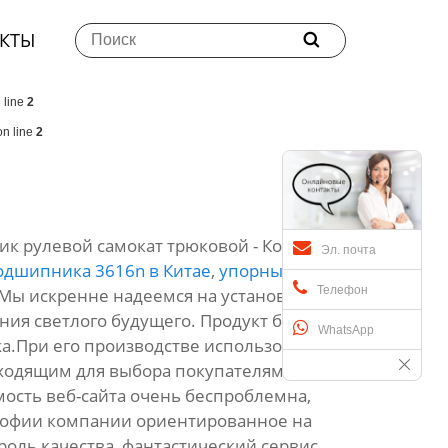
КТЫ

 line
2
n line
2
ик рулевой самокат трюковой - Компания
Эл. почта
одшипника 3616n в Китае
,
упорные
Телефон
 Мы искренне надеемся на установление
ния светлого будущего. Продукт будет
WhatsApp
anka.При его производстве использовался
дходящим для выбора покупателями в
ость веб-сайта очень беспроблемна,
софии компании ориентированное на
оль качества, фантастический сервис,