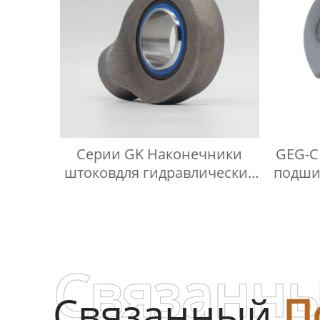
Серии GK Наконечники
GEG-C
штоковдля гидравлических
подши
компонентов
треб
Связанны
Связанный
П