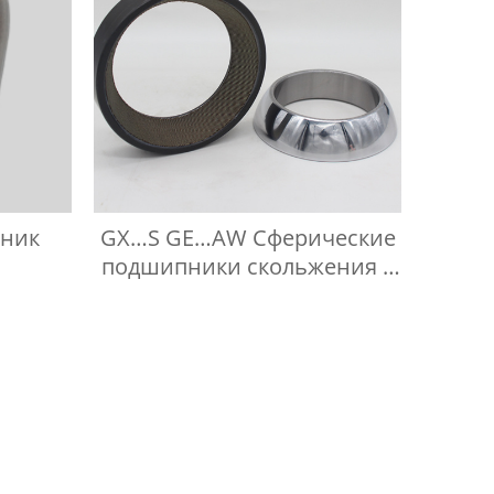
пник
GX…S GE…AW Сферические
подшипники скольжения с
осевым упором