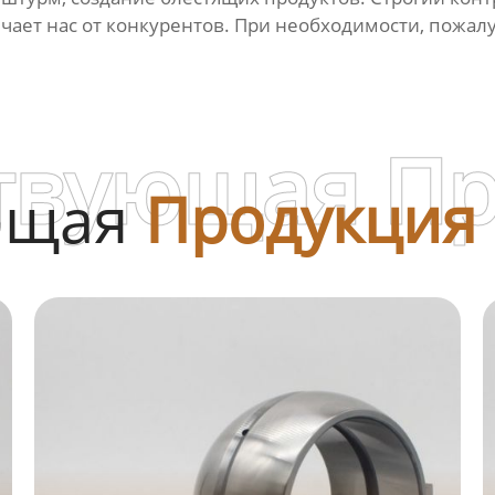
ичает нас от конкурентов. При необходимости, пожалу
твующая П
ющая
Продукция