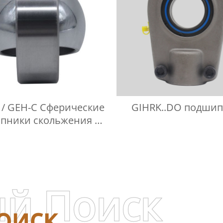
 / GEH-C Сферические
GIHRK..DO подши
пники скольжения не
ующие технического
обслуживания
й Поиск
оиск