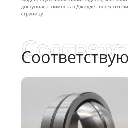
доступная стоимость в Джидде - вот что отл
страницу
Соответс
Соответству