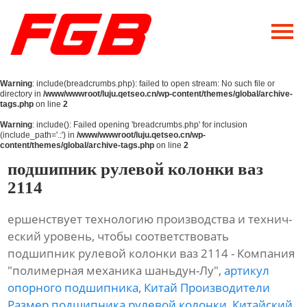
Главная
О Нас
Warning
: include(breadcrumbs.php): failed to open stream: No such file or
Продукция
directory in
/www/wwwroot/luju.qetseo.cn/wp-content/themes/global/archive-
tags.php
on line
2
Новости
Warning
: include(): Failed opening 'breadcrumbs.php' for inclusion
(include_path='.:') in
/www/wwwroot/luju.qetseo.cn/wp-
content/themes/global/archive-tags.php
on line
2
Контакты
подшипник рулевой колонки ваз
2114
ершенствует технологию производства и технич-
еский уровень, чтобы соответствовать
подшипник рулевой колонки ваз 2114 - Компания
"полимерная механика шаньдун-Лу",
артикул
опорного подшипника
,
Китай Производители
Размер подшипника рулевой колонки
,
Китайский