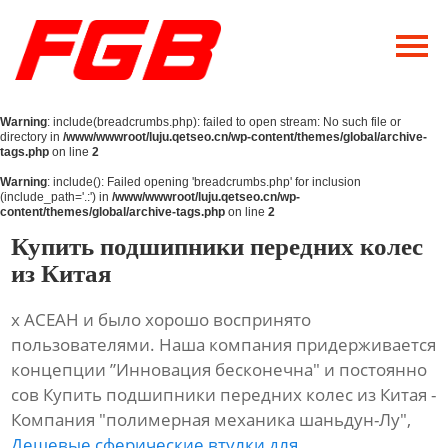
Главная
О Нас
Warning
: include(breadcrumbs.php): failed to open stream: No such file or
Продукция
directory in
/www/wwwroot/luju.qetseo.cn/wp-content/themes/global/archive-
tags.php
on line
2
Новости
Warning
: include(): Failed opening 'breadcrumbs.php' for inclusion
(include_path='.:') in
/www/wwwroot/luju.qetseo.cn/wp-
content/themes/global/archive-tags.php
on line
2
Контакты
Купить подшипники передних колес
из Китая
х АСЕАН и было хорошо воспринято
пользователями. Наша компания придерживается
концепции ”Инновация бесконечна" и постоянно
сов Купить подшипники передних колес из Китая -
Компания "полимерная механика шаньдун-Лу",
Дешевые сферические втулки для