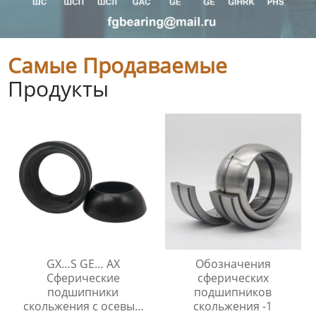
Самые Продаваемые
Продукты
GX…S GE… AX
Обозначения
Сферические
сферических
подшипники
подшипников
скольжения с осевым
скольжения -1