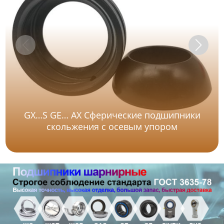
GX…S GE… AX Сферические подшипники
скольжения с осевым упором