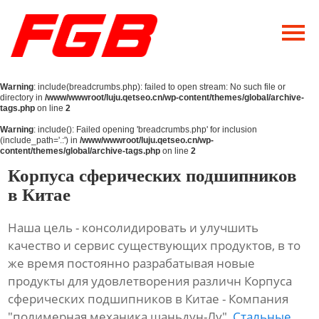
Главная
О Нас
Warning
: include(breadcrumbs.php): failed to open stream: No such file or
Продукция
directory in
/www/wwwroot/luju.qetseo.cn/wp-content/themes/global/archive-
tags.php
on line
2
Новости
Warning
: include(): Failed opening 'breadcrumbs.php' for inclusion
(include_path='.:') in
/www/wwwroot/luju.qetseo.cn/wp-
content/themes/global/archive-tags.php
on line
2
Контакты
Корпуса сферических подшипников
в Китае
Наша цель - консолидировать и улучшить
качество и сервис существующих продуктов, в то
же время постоянно разрабатывая новые
продукты для удовлетворения различн Корпуса
сферических подшипников в Китае - Компания
"полимерная механика шаньдун-Лу",
Стальные