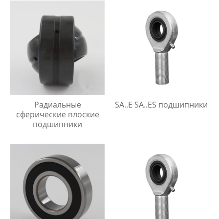
Радиальные
SA..E SA..ES подшипники
сферические плоские
подшипники