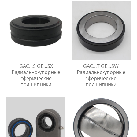
обслуживания
GAC…S GE…SX
GAC…T GE…SW
Радиально-упорные
Радиально-упорные
сферические
сферические
подшипники
подшипники