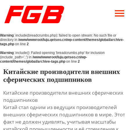
Главная
О Нас
Warning
: include(breadcrumbs.php): failed to open stream: No such file or
Продукция
directory in
/www/wwwroot/luju.qetseo.cn/wp-content/themes/global/archive-
tags.php
on line
2
Новости
Warning
: include(): Failed opening 'breadcrumbs.php' for inclusion
(include_path='.:') in
/www/wwwroot/luju.qetseo.cn/wp-
content/themes/global/archive-tags.php
on line
2
Контакты
Китайские производители внешних
сферических подшипников
Китайские производители внешних сферических
подшипников
Китай стал одним из ведущих производителей
внешних сферических подшипников в мире. Этот
факт не должен удивлять, учитывая масштабы
китайской промышленности и её стремление к