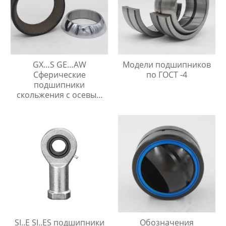
GX…S GE…AW
Модели подшипников
Сферические
по ГОСТ -4
подшипники
скольжения с осевым
упором
SI..E SI..ES подшипники
Обозначения