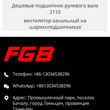
Дешевые подшипник рулевого вала
2110
вентилятор канальный на
шарикоподшипниках
Телефон: +86-13034538296

WhatsApp: +8613034538296

Адрес: Промышленный парк, поселок

Бачалу, город Линьцин, провинция
Шаньдун