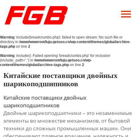
Главная
О Нас
Warning
: include(breadcrumbs.php): failed to open stream: No such file or
Продукция
directory in
/www/wwwroot/luju.qetseo.cn/wp-content/themes/global/archive-
tags.php
on line
2
Новости
Warning
: include(): Failed opening 'breadcrumbs.php' for inclusion
(include_path='.:') in
/www/wwwroot/luju.qetseo.cn/wp-
content/themes/global/archive-tags.php
on line
2
Контакты
Китайские поставщики двойных
шарикоподшипников
Китайские поставщики двойных
шарикоподшипников
Двойные шарикоподшипники – это незаменимые
элементы во множестве механизмов, от бытовой
техники до сложных промышленных машин. Они
обеспечивают плавное вращение, надежность и