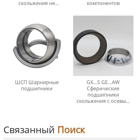
скольжения не
компонентов
требующие
технического
обслуживания
ШСП Шарнирные
GX…S GE…AW
подшипники
Сферические
подшипники
скольжения с осевым
упором
Связанный
Поиск