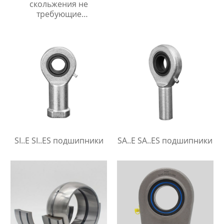
скольжения не
требующие
технического
обслуживания
SI..E SI..ES подшипники
SA..E SA..ES подшипники