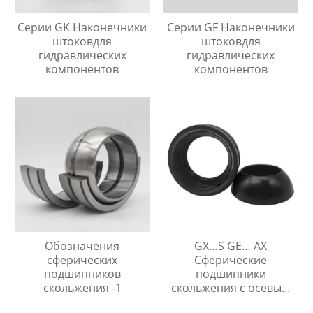
Серии GK Наконечники
Серии GF Наконечники
штоковдля
штоковдля
гидравлических
гидравлических
компонентов
компонентов
Обозначения
GX…S GE… AX
сферических
Сферические
подшипников
подшипники
скольжения -1
скольжения с осевым
упором