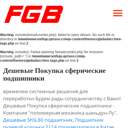
Главная
О Нас
Warning
: include(breadcrumbs.php): failed to open stream: No such file or
Продукция
directory in
/www/wwwroot/luju.qetseo.cn/wp-content/themes/global/archive-
tags.php
on line
2
Новости
Warning
: include(): Failed opening 'breadcrumbs.php' for inclusion
(include_path='.:') in
/www/wwwroot/luju.qetseo.cn/wp-
content/themes/global/archive-tags.php
on line
2
Контакты
Дешевые Покупка сферические
подшипники
временем системные решения для
переработки.Будем рады сотрудничеству с Вами!
Дешевые Покупка сферические подшипники -
Компания "полимерная механика шаньдун-Лу",
Дешевые ShSL80 подшипник
,
Подшипник
рулевой колонки 2114 производители в Китае
,