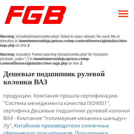
Главная
О Нас
Warning
: include(breadcrumbs.php): failed to open stream: No such file or
Продукция
directory in
/www/wwwroot/luju.qetseo.cn/wp-content/themes/global/archive-
tags.php
on line
2
Новости
Warning
: include(): Failed opening 'breadcrumbs.php' for inclusion
(include_path='.:') in
/www/wwwroot/luju.qetseo.cn/wp-
content/themes/global/archive-tags.php
on line
2
Контакты
Дешевые подшипник рулевой
колонки ВАЗ
продукции. Компания прошла сертификацию
"Система менеджмента качества ISO9001",
сертифика Дешевые подшипник рулевой колонки
ВАЗ - Компания "полимерная механика шаньдун-
Лу",
Китайские производители солнечных
сферических подшипников
,
Подшипники