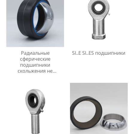
Радиальные
SI..E SI..ES подшипники
сферические
подшипники
скольжения не
требующие
технического
обслуживания