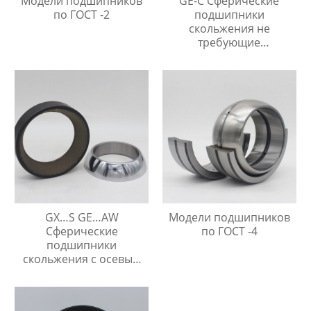
Модели подшипников
GE-C Сферические
по ГОСТ -2
подшипники
скольжения не
требующие
технического
обслуживания
GX…S GE…AW
Модели подшипников
Сферические
по ГОСТ -4
подшипники
скольжения с осевым
упором