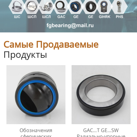
Самые Продаваемые
Продукты
Обозначения
GAC…T GE…SW
сферических
Радиально-упорные