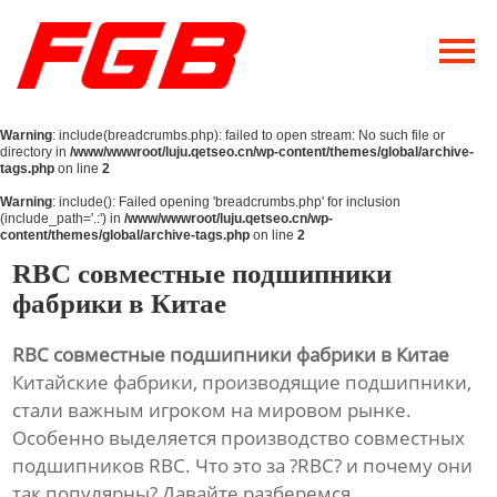
Главная
О Нас
Warning
: include(breadcrumbs.php): failed to open stream: No such file or
Продукция
directory in
/www/wwwroot/luju.qetseo.cn/wp-content/themes/global/archive-
tags.php
on line
2
Новости
Warning
: include(): Failed opening 'breadcrumbs.php' for inclusion
(include_path='.:') in
/www/wwwroot/luju.qetseo.cn/wp-
content/themes/global/archive-tags.php
on line
2
Контакты
RBC совместные подшипники
фабрики в Китае
RBC совместные подшипники фабрики в Китае
Китайские фабрики, производящие подшипники,
стали важным игроком на мировом рынке.
Особенно выделяется производство совместных
подшипников RBC. Что это за ?RBC? и почему они
так популярны? Давайте разберемся.