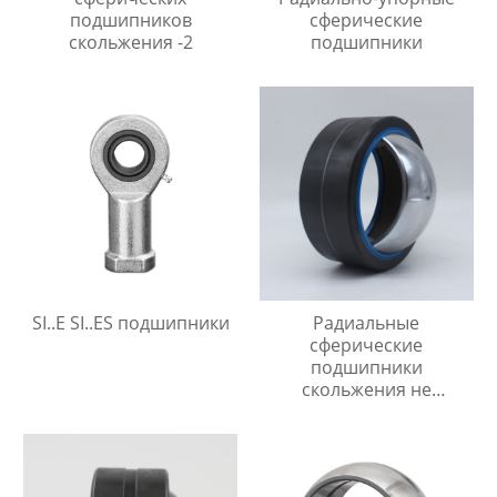
подшипников
сферические
скольжения -2
подшипники
SI..E SI..ES подшипники
Радиальные
сферические
подшипники
скольжения не
требующие
технического
обслуживания