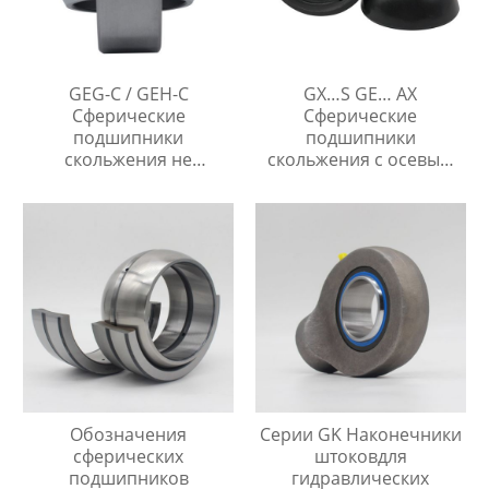
GEG-C / GEH-C
GX…S GE… AX
Сферические
Сферические
подшипники
подшипники
скольжения не
скольжения с осевым
требующие
упором
технического
обслуживания
Обозначения
Серии GK Наконечники
сферических
штоковдля
подшипников
гидравлических