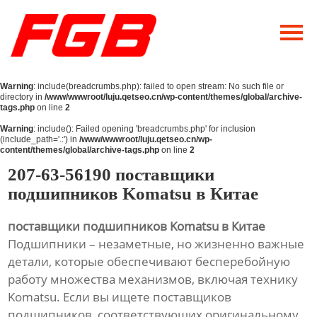
Главная
О Нас
Warning
: include(breadcrumbs.php): failed to open stream: No such file or
Продукция
directory in
/www/wwwroot/luju.qetseo.cn/wp-content/themes/global/archive-
tags.php
on line
2
Новости
Warning
: include(): Failed opening 'breadcrumbs.php' for inclusion
(include_path='.:') in
/www/wwwroot/luju.qetseo.cn/wp-
content/themes/global/archive-tags.php
on line
2
Контакты
207-63-56190 поставщики
подшипников Komatsu в Китае
поставщики подшипников Komatsu в Китае
Подшипники – незаметные, но жизненно важные
детали, которые обеспечивают бесперебойную
работу множества механизмов, включая технику
Komatsu. Если вы ищете поставщиков
подшипников, соответствующих оригинальному