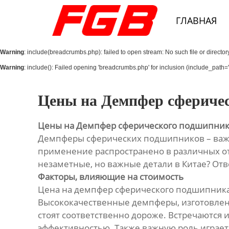
Главная
ГЛАВНАЯ
О Нас
Warning
: include(breadcrumbs.php): failed to open stream: No such file or director
Продукция
Warning
: include(): Failed opening 'breadcrumbs.php' for inclusion (include_path='.
Новости
Цены на Демпфер сферичес
Контакты
Цены на Демпфер сферического подшипника
Демпферы сферических подшипников – важн
применение распространено в различных отр
незаметные, но важные детали в Китае? Отве
Факторы, влияющие на стоимость
Цена на демпфер сферического подшипника 
Высококачественные демпферы, изготовленн
стоят соответственно дороже. Встречаются
эффективностью. Также важную роль играет