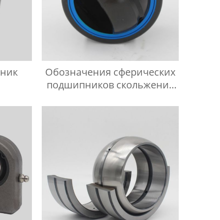
пник
Обозначения сферических
подшипников скольжения
-2