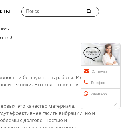
КТЫ

 line
2
n line
2
Эл. почта
вность и бесшумность работы. Их
Телефон
вой техники. Но сколько же стоят эти
WhatsApp
рвых, это качество материала.
дут эффективнее гасить вибрации, но и
роблемы с долговечностью и
больше размеры, тем выше цена.