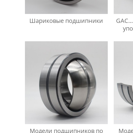
Шариковые подшипники
GAC…
уп
Модели подшипников по
Моде