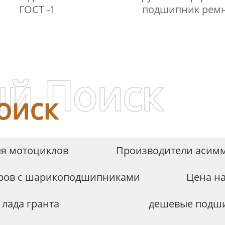
ГОСТ -1
подшипник рем
й Поиск
оиск
я мотоциклов
Производители асимм
иров с шарикоподшипниками
Цена на
лада гранта
дешевые подши