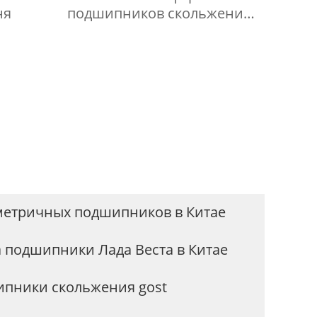
ня
подшипников скольжения
-2
етричных подшипников в Китае
 подшипники Лада Веста в Китае
пники скольжения gost