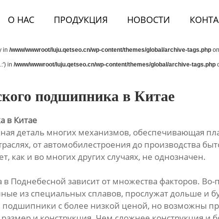
О НАС
ПРОДУКЦИЯ
НОВОСТИ
КОНТА
y in
/www/wwwroot/luju.qetseo.cn/wp-content/themes/global/archive-tags.php
on
:') in
/www/wwwroot/luju.qetseo.cn/wp-content/themes/global/archive-tags.php
o
кого подшипника в Китае
 в Китае
ая деталь многих механизмов, обеспечивающая пла
аслях, от автомобилестроения до производства быто
т, как и во многих других случаях, не однозначен.
в Поднебесной зависит от множества факторов. Во-пе
ые из специальных сплавов, прослужат дольше и бу
 и подшипники с более низкой ценой, но возможны п
 размер и конструкция. Чем сложнее конструкция и 