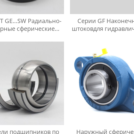
T GE…SW Радиально-
Серии GF Наконеч
орные сферические
штоковдля гидравли
подшипники
компонентов
ли подшипников по
Наружный сфериче