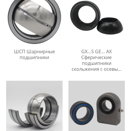
ШСП Шарнирные
GX…S GE… AX
подшипники
Сферические
подшипники
скольжения с осевым
упором