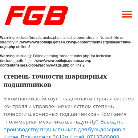
Главная
О Нас
Warning
: include(breadcrumbs.php): failed to open stream: No such file or
Продукция
directory in
/www/wwwroot/luju.qetseo.cn/wp-content/themes/global/archive-
tags.php
on line
2
Новости
Warning
: include(): Failed opening 'breadcrumbs.php' for inclusion
(include_path='.:') in
/www/wwwroot/luju.qetseo.cn/wp-
content/themes/global/archive-tags.php
on line
2
Контакты
степень точности шарнирных
подшипников
В компании действует надежная и строгая система
контроля и управления качеством степень
точности шарнирных подшипников - Компания
"полимерная механика шаньдун-Лу",
Завод по
производству подшипников для бульдозеров в
Китае
,
Подшипник 3612n Китай
,
07137-05008