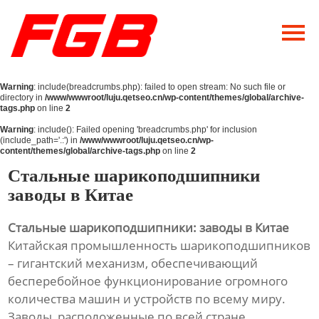
Главная
О Нас
Warning
: include(breadcrumbs.php): failed to open stream: No such file or
Продукция
directory in
/www/wwwroot/luju.qetseo.cn/wp-content/themes/global/archive-
tags.php
on line
2
Новости
Warning
: include(): Failed opening 'breadcrumbs.php' for inclusion
(include_path='.:') in
/www/wwwroot/luju.qetseo.cn/wp-
content/themes/global/archive-tags.php
on line
2
Контакты
Стальные шарикоподшипники
заводы в Китае
Стальные шарикоподшипники: заводы в Китае
Китайская промышленность шарикоподшипников
– гигантский механизм, обеспечивающий
бесперебойное функционирование огромного
количества машин и устройств по всему миру.
Заводы, расположенные по всей стране,