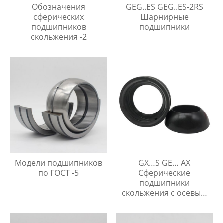
Обозначения
GEG..ES GEG..ES-2RS
сферических
Шарнирные
подшипников
подшипники
скольжения -2
Модели подшипников
GX…S GE… AX
по ГОСТ -5
Сферические
подшипники
скольжения с осевым
упором