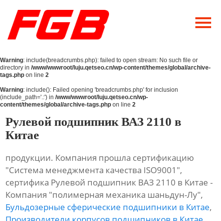
Главная
О Нас
Warning
: include(breadcrumbs.php): failed to open stream: No such file or
Продукция
directory in
/www/wwwroot/luju.qetseo.cn/wp-content/themes/global/archive-
tags.php
on line
2
Новости
Warning
: include(): Failed opening 'breadcrumbs.php' for inclusion
(include_path='.:') in
/www/wwwroot/luju.qetseo.cn/wp-
content/themes/global/archive-tags.php
on line
2
Контакты
Рулевой подшипник ВАЗ 2110 в
Китае
продукции. Компания прошла сертификацию
"Система менеджмента качества ISO9001",
сертифика Рулевой подшипник ВАЗ 2110 в Китае -
Компания "полимерная механика шаньдун-Лу",
Бульдозерные сферические подшипники в Китае
,
Производители корпусов подшипников в Китае
,