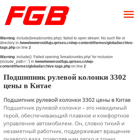
Главная
О Нас
Warning
: include(breadcrumbs.php): failed to open stream: No such file or
Продукция
directory in
/www/wwwroot/luju.qetseo.cn/wp-content/themes/global/archive-
tags.php
on line
2
Новости
Warning
: include(): Failed opening 'breadcrumbs.php' for inclusion
(include_path='.:') in
/www/wwwroot/luju.qetseo.cn/wp-
content/themes/global/archive-tags.php
on line
2
Контакты
Подшипник рулевой колонки 3302
цены в Китае
Подшипник рулевой колонки 3302 цены в Китае
Подшипник рулевой колонки – это невидимый
герой, обеспечивающий плавное и комфортное
управление автомобилем. Он, словно тихий и
незаметный работник, поддерживает вращение
рулевого вала, позволяя нам легко и точно