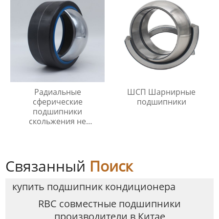
Радиальные
ШСП Шарнирные
сферические
подшипники
подшипники
скольжения не
требующие
технического
обслуживания
Связанный
Поиск
купить подшипник кондиционера
RBC совместные подшипники
производители в Китае