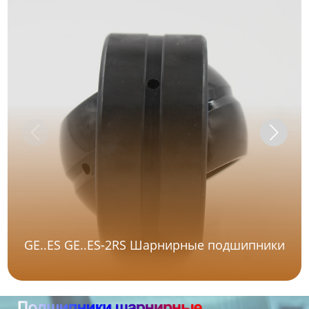
GE..ES GE..ES-2RS Шарнирные подшипники