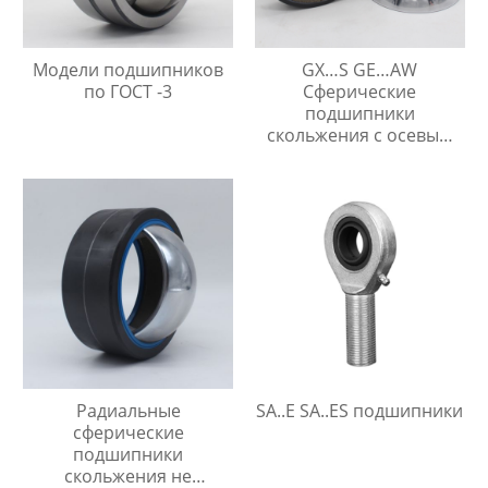
Модели подшипников
GX…S GE…AW
по ГОСТ -3
Сферические
подшипники
скольжения с осевым
упором
Радиальные
SA..E SA..ES подшипники
сферические
подшипники
скольжения не