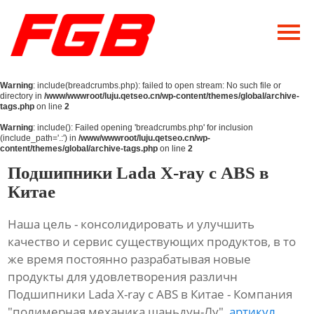
Главная
О Нас
Warning
: include(breadcrumbs.php): failed to open stream: No such file or
Продукция
directory in
/www/wwwroot/luju.qetseo.cn/wp-content/themes/global/archive-
tags.php
on line
2
Новости
Warning
: include(): Failed opening 'breadcrumbs.php' for inclusion
(include_path='.:') in
/www/wwwroot/luju.qetseo.cn/wp-
content/themes/global/archive-tags.php
on line
2
Контакты
Подшипники Lada X-ray с ABS в
Китае
Наша цель - консолидировать и улучшить
качество и сервис существующих продуктов, в то
же время постоянно разрабатывая новые
продукты для удовлетворения различн
Подшипники Lada X-ray с ABS в Китае - Компания
"полимерная механика шаньдун-Лу",
артикул