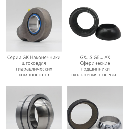
Серии GK Наконечники
GX…S GE… AX
штоковдля
Сферические
гидравлических
подшипники
компонентов
скольжения с осевым
упором