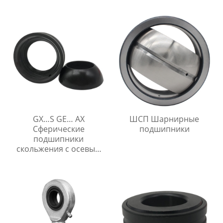
GX…S GE… AX
ШСП Шарнирные
Сферические
подшипники
подшипники
скольжения с осевым
упором