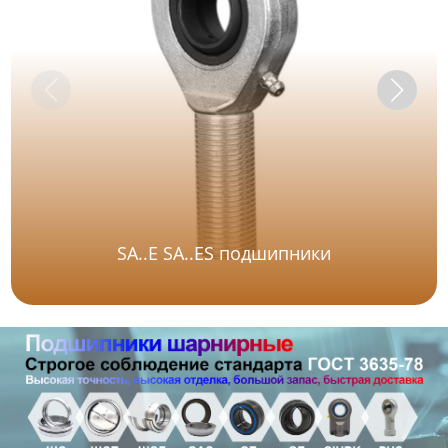
SA..E SA..ES подшипники