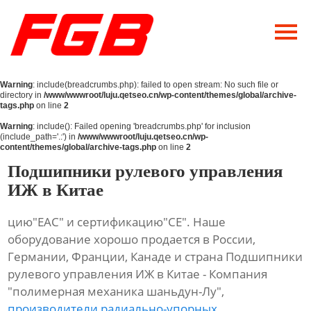
Главная
О Нас
Warning
: include(breadcrumbs.php): failed to open stream: No such file or
Продукция
directory in
/www/wwwroot/luju.qetseo.cn/wp-content/themes/global/archive-
tags.php
on line
2
Новости
Warning
: include(): Failed opening 'breadcrumbs.php' for inclusion
(include_path='.:') in
/www/wwwroot/luju.qetseo.cn/wp-
content/themes/global/archive-tags.php
on line
2
Контакты
Подшипники рулевого управления
ИЖ в Китае
цию"ЕАС" и сертификацию"СЕ". Наше
оборудование хорошо продается в России,
Германии, Франции, Канаде и страна Подшипники
рулевого управления ИЖ в Китае - Компания
"полимерная механика шаньдун-Лу",
производители радиально-упорных