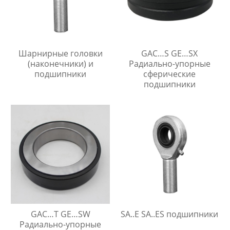
Шарнирные головки
GAC…S GE…SX
(наконечники) и
Радиально-упорные
подшипники
сферические
подшипники
GAC…T GE…SW
SA..E SA..ES подшипники
Радиально-упорные