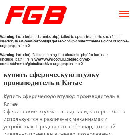
Главная
О Нас
Warning
: include(breadcrumbs.php): failed to open stream: No such file or
Продукция
directory in
/www/wwwroot/luju.qetseo.cn/wp-content/themes/global/archive-
tags.php
on line
2
Новости
Warning
: include(): Failed opening 'breadcrumbs.php' for inclusion
(include_path='.:') in
/www/wwwroot/luju.qetseo.cn/wp-
content/themes/global/archive-tags.php
on line
2
Контакты
купить сферическую втулку
производитель в Китае
Купить сферическую втулку: производитель в
Китае
Сферические втулки – это детали, которые часто
используются в различных механизмах и
устройствах. Представьте себе шар, который
идеально помещен в гнездо, позволяя ему