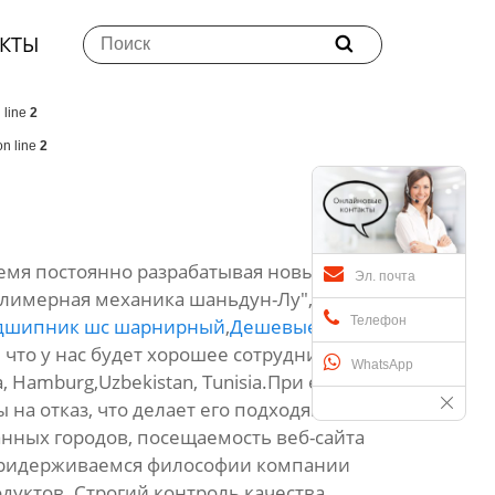
КТЫ

 line
2
n line
2
ремя постоянно разрабатывая новые
Эл. почта
олимерная механика шаньдун-Лу",
Телефон
дшипник шс шарнирный
,
Дешевые газель
 что у нас будет хорошее сотрудничество в
WhatsApp
 Hamburg,Uzbekistan, Tunisia.При его
на отказ, что делает его подходящим для
нных городов, посещаемость веб-сайта
 придерживаемся философии компании
уктов. Строгий контроль качества,