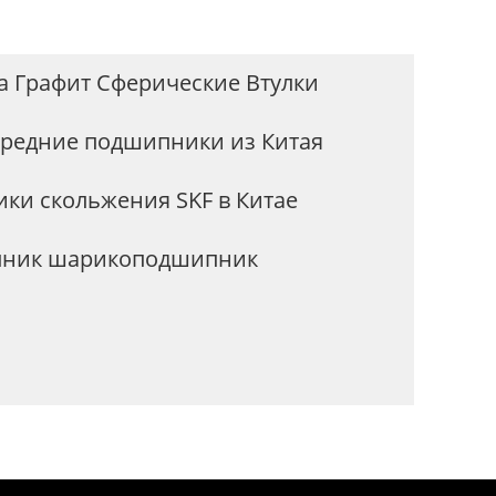
а Графит Сферические Втулки
ередние подшипники из Китая
ки скольжения SKF в Китае
ник шарикоподшипник