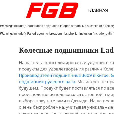
Главная
ГЛАВНАЯ
О Нас
Warning
: include(breadcrumbs.php): failed to open stream: No such file or director
Продукция
Warning
: include(): Failed opening 'breadcrumbs.php' for inclusion (include_path='.
Новости
Колесные подшипники Lada
Контакты
Наша цель - консолидировать и улучшить ка
продукты для удовлетворения различн Коле
Производители подшипника 3609 в Китае
,
G
подшипник рулевого вала
. Мы искренне при
будущем. Продукт будет поставляться по всем
производстве использовался основной в мир
выбора покупателями в Джидде. Наше пред
очень беспроблемна, учитывая уникальные
ориентированное на людей, тщательное прои