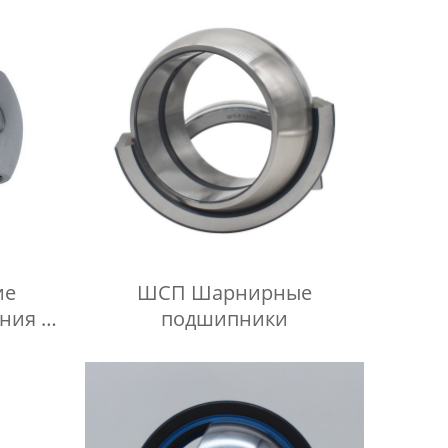
ие
ШСП Шарнирные
ния не
подшипники
ского