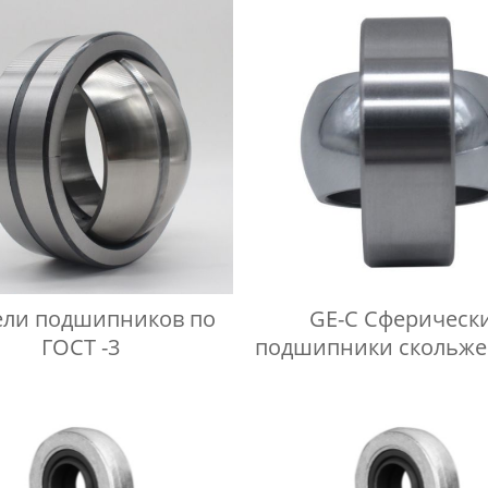
ли подшипников по
GE-C Сферическ
ГОСТ -3
подшипники скольже
требующие техниче
обслуживания