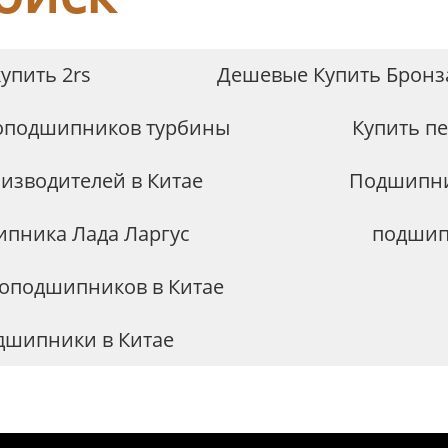
упить 2rs
Дешевые Купить Бронз
коподшипников турбины
Купить п
изводителей в Китае
Подшипни
ипника Лада Ларгус
подшип
оподшипников в Китае
одшипники в Китае