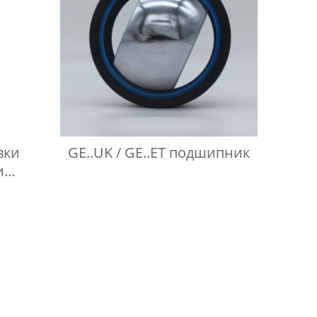
вки
GE..UK / GE..ET подшипник
и