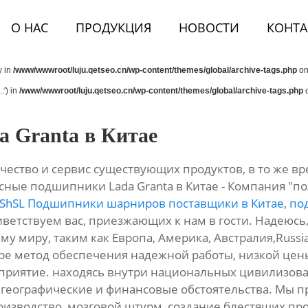
О НАС
ПРОДУКЦИЯ
НОВОСТИ
КОНТА
y in
/www/wwwroot/luju.qetseo.cn/wp-content/themes/global/archive-tags.php
on
:') in
/www/wwwroot/luju.qetseo.cn/wp-content/themes/global/archive-tags.php
o
 Granta в Китае
чество и сервис существующих продуктов, в то же в
сные подшипники Lada Granta в Китае - Компания "п
ShSL Подшипники шарниров поставщики в Китае
,
по
ветствуем вас, приезжающих к нам в гости. Надеюсь,
у миру, таким как Европа, Америка, Австралия,Russia,
е метод обеспечения надежной работы, низкой цены 
приятие. находясь внутри национальных цивилизова
 географические и финансовые обстоятельства. Мы
зводство, мозговой штурм, создание блестящих прод