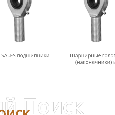
E SA..ES подшипники
Шарнирные голо
(наконечники) 
подшипники
й Поиск
оиск