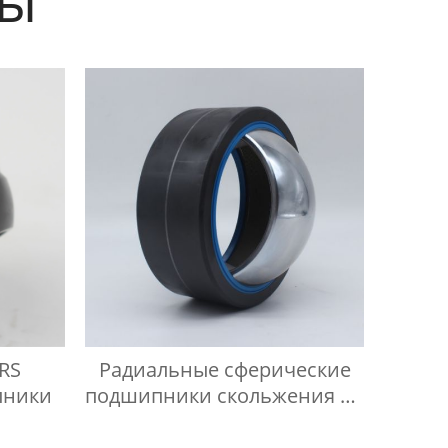
2RS
Радиальные сферические
пники
подшипники скольжения не
требующие технического
обслуживания