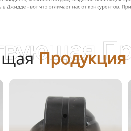
 в Джидде - вот что отличает нас от конкурентов. Пр
твующая П
ющая
Продукция