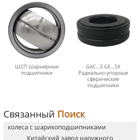
технического
обслуживания
ШСП Шарнирные
GAC…S GE…SX
подшипники
Радиально-упорные
сферические
подшипники
Связанный
Поиск
колеса с шарикоподшипниками
Китайский завод наружного