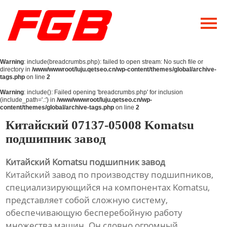
Главная
О Нас
Warning
: include(breadcrumbs.php): failed to open stream: No such file or
Продукция
directory in
/www/wwwroot/luju.qetseo.cn/wp-content/themes/global/archive-
tags.php
on line
2
Новости
Warning
: include(): Failed opening 'breadcrumbs.php' for inclusion
(include_path='.:') in
/www/wwwroot/luju.qetseo.cn/wp-
content/themes/global/archive-tags.php
on line
2
Контакты
Китайский 07137-05008 Komatsu
подшипник завод
Китайский Komatsu подшипник завод
Китайский завод по производству подшипников,
специализирующийся на компонентах Komatsu,
представляет собой сложную систему,
обеспечивающую бесперебойную работу
множества машин. Он словно огромный