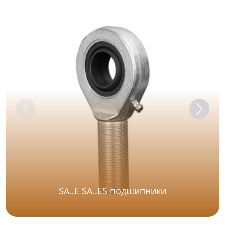
SA..E SA..ES подшипники